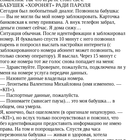
БАБУШЕК «ХОРОНЯТ» РАДИ ПАРОЛЯ
Сегодня был любопытный диалог. Позвонила бабушка:
— Вы не могли бы мой номер заблокировать. Карточка
банковская к нему привязана. А внук телефон забрал,
деньги снимет сейчас. Я дома сижу…
Ситуация обычная. После идентификации я заблокировал
номер. И буквально спустя 10 минут с него позвонил
парень и попросил выслать настройки интернета (с
заблокированного номера абонент может позвонить, но
только своему оператору). Я выслал. Через 15 минут с
того же номера тот же голос снова попадает на меня:
— Здравствуйте. Проверьте, пожалуйста, подключена ли у
меня на номере услуга передачи данных.
— Назовите данные владельца номера.
— Леонтьева Валентина Михайловна (имя изменено. —
«КП»).
— Паспортные данные, пожалуйста.
— Понимаете (зависает пауза)… это моя бабушка… в
общем, она умерла.
Я, конечно, был ошеломлен (в оригинале нецензурно. —
«КП»), но вслух только посочувствовал и пояснил, что
без идентификации предоставить информацию не имею
права. На том и попрощались. Спустя два часа
перезвонила бабушка — живая и здоровая, хотела