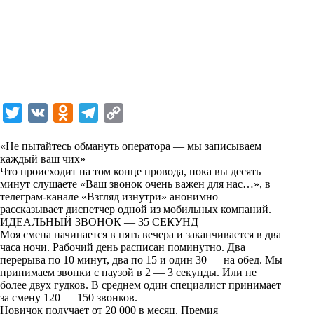
T
V
O
T
C
w
K
d
e
o
«Не пытайтесь обмануть оператора — мы записываем
i
n
l
p
каждый ваш чих»
Что происходит на том конце провода, пока вы десять
t
o
e
y
минут слушаете «Ваш звонок очень важен для нас…», в
t
k
g
L
телеграм-канале «Взгляд изнутри» анонимно
рассказывает диспетчер одной из мобильных компаний.
e
l
r
i
ИДЕАЛЬНЫЙ ЗВОНОК — 35 СЕКУНД
r
a
a
n
Моя смена начинается в пять вечера и заканчивается в два
часа ночи. Рабочий день расписан поминутно. Два
s
m
k
перерыва по 10 минут, два по 15 и один 30 — на обед. Мы
s
принимаем звонки с паузой в 2 — 3 секунды. Или не
более двух гудков. В среднем один специалист принимает
n
за смену 120 — 150 звонков.
i
Новичок получает от 20 000 в месяц. Премия