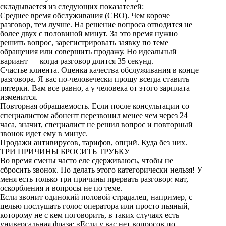
складывается из следующих показателей:
k
Среднее время обслуживания (СВО). Чем короче
разговор, тем лучше. На решение вопроса отводится не
i
более двух с половиной минут. За это время нужно
решить вопрос, зарегистрировать заявку по теме
обращения или совершить продажу. Но идеальный
вариант — когда разговор длится 35 секунд.
Счастье клиента. Оценка качества обслуживания в конце
разговора. Я вас по-человечески прошу всегда ставить
пятерки. Вам все равно, а у человека от этого зарплата
изменится.
Повторная обращаемость. Если после консультации со
специалистом абонент перезвонил менее чем через 24
часа, значит, специалист не решил вопрос и повторный
звонок идет ему в минус.
Продажи антивирусов, тарифов, опций. Куда без них.
ТРИ ПРИЧИНЫ БРОСИТЬ ТРУБКУ
Во время смены часто еле сдерживаюсь, чтобы не
сбросить звонок. Но делать этого категорически нельзя! У
меня есть только три причины прервать разговор: мат,
оскорбления и вопросы не по теме.
Если звонит одинокий половой страдалец, например, с
целью послушать голос оператора или просто пьяный,
которому не с кем поговорить, в таких случаях есть
универсальная фраза: «Если у вас нет вопросов по