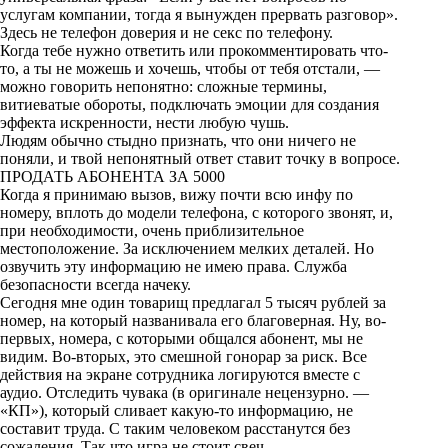
услугам компании, тогда я вынужден прервать разговор».
Здесь не телефон доверия и не секс по телефону.
Когда тебе нужно ответить или прокомментировать что-
то, а ты не можешь и хочешь, чтобы от тебя отстали, —
можно говорить непонятно: сложные термины,
витиеватые обороты, подключать эмоции для создания
эффекта искренности, нести любую чушь.
Людям обычно стыдно признать, что они ничего не
поняли, и твой непонятный ответ ставит точку в вопросе.
ПРОДАТЬ АБОНЕНТА ЗА 5000
Когда я принимаю вызов, вижу почти всю инфу по
номеру, вплоть до модели телефона, с которого звонят, и,
при необходимости, очень приблизительное
местоположение. За исключением мелких деталей. Но
озвучить эту информацию не имею права. Служба
безопасности всегда начеку.
Сегодня мне один товарищ предлагал 5 тысяч рублей за
номер, на который названивала его благоверная. Ну, во-
первых, номера, с которыми общался абонент, мы не
видим. Во-вторых, это смешной гонорар за риск. Все
действия на экране сотрудника логируются вместе с
аудио. Отследить чувака (в оригинале нецензурно. —
«КП»), который сливает какую-то информацию, не
составит труда. С таким человеком расстанутся без
сожаления. Так что игра не стоит свеч.