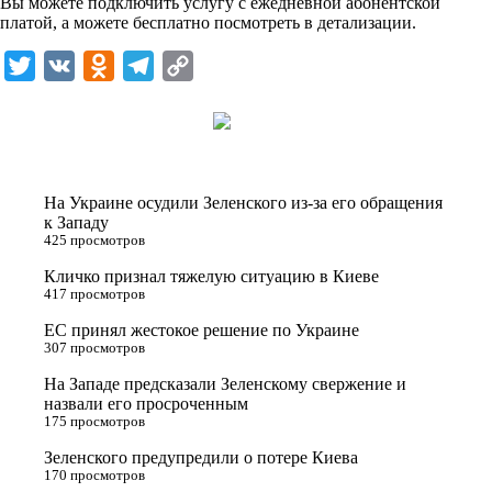
Вы можете подключить услугу с ежедневной абонентской
платой, а можете бесплатно посмотреть в детализации.
T
V
O
T
C
w
K
d
e
o
i
n
l
p
t
o
e
y
t
k
g
L
На Украине осудили Зеленского из-за его обращения
e
l
r
i
к Западу
425 просмотров
r
a
a
n
Кличко признал тяжелую ситуацию в Киеве
s
m
k
417 просмотров
s
ЕС принял жестокое решение по Украине
n
307 просмотров
i
На Западе предсказали Зеленскому свержение и
назвали его просроченным
k
175 просмотров
i
Зеленского предупредили о потере Киева
170 просмотров