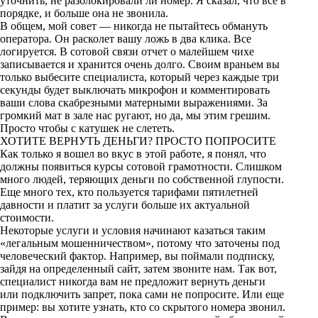
уточнить, не разблокировали ли номер. Я сказал, что все в
порядке, и больше она не звонила.
В общем, мой совет — никогда не пытайтесь обмануть
оператора. Он расколет вашу ложь в два клика. Все
логируется. В сотовой связи отчет о малейшем чихе
записывается и хранится очень долго. Своим враньем вы
только выбесите специалиста, который через каждые три
секунды будет выключать микрофон и комментировать
ваши слова скабрезными матерными выражениями. За
громкий мат в зале нас ругают, но да, мы этим грешим.
Просто чтобы с катушек не слететь.
ХОТИТЕ ВЕРНУТЬ ДЕНЬГИ? ПРОСТО ПОПРОСИТЕ
Как только я вошел во вкус в этой работе, я понял, что
должны появиться курсы сотовой грамотности. Слишком
много людей, теряющих деньги по собственной глупости.
Еще много тех, кто пользуется тарифами пятилетней
давности и платит за услуги больше их актуальной
стоимости.
Некоторые услуги и условия начинают казаться таким
«легальным мошенничеством», потому что заточены под
человеческий фактор. Например, вы поймали подписку,
зайдя на определенный сайт, затем звоните нам. Так вот,
специалист никогда вам не предложит вернуть деньги
или подключить запрет, пока сами не попросите. Или еще
пример: вы хотите узнать, кто со скрытого номера звонил.