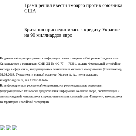
Трамп решил ввести эмбарго против союзника
США
Британия присоединилась к кредиту Украине
на 90 миллиардов евро
На данном сайте распространяется информация сетевого издания «25-й регион Владивосток».
Свидетельство о регистрации СМИ ЭЛ № ФС 77 — 76391, выдано Федеральной службой по
надзору в сфере связи, информационных технологий и массовых коммуникаций (Роскомнадзор)
02.08.2019. Учредитель и главный редактор: Ушаков А. А., почта редакции:
info@125region.ru, тел.+79025056767.
На информационном ресурсе (сайте) применяются рекомендательные технологии
(информационные технологии предоставления информации на основе сбора, систематизации и
анализа сведений, относящихся к предпочтениям пользователей сети «Интернет», находящихся
на территории Российской Федерации).