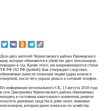
T
V
O
T
C
w
K
d
e
o
Дело двух жителей Черниговского района Приморского
i
n
l
p
края, которые обвиняются в убийстве двух пенсионеров,
передано в суд. Кроме этого, им инкриминируется статья
t
o
e
y
УК РФ 162 РФ (разбой). Как утверждает следствие,
t
k
g
L
обвиняемые нанесли пожилым людям удары ножом и
отверткой, после чего украли деньги и сотовый телефон.
e
l
r
i
⠀
r
a
a
n
По информации регионального СК, 13 августа 2018 года
в селе Дмитриевка Черниговского района обвиняемые,
s
m
k
находясь в состояния алкогольного опьянения, решили
s
похитить денежные средства в доме своих знакомых
пенсионеров, которым ранее помогали по хозяйству.
n
⠀