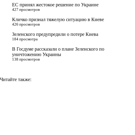
ЕС принял жестокое решение по Украине
s
m
k
427 просмотров
s
Кличко признал тяжелую ситуацию в Киеве
n
426 просмотров
i
Зеленского предупредили о потере Киева
184 просмотра
k
i
В Госдуме рассказали о плане Зеленского по
уничтожению Украины
138 просмотров
Читайте также: