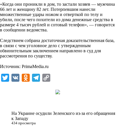
i
«Когда они проникли в дом, то застали хозяев — мужчина
66 лет и женщину 82 лет. Потерпевшим нанесли
k
множественные удары ножом и отверткой по телу и
i
убили, после чего похители из дома денежные средства в
размере 4 тысяч рублей и сотовый телефон», — говорится
в сообщении ведомства.
⠀
Следствием собрана достаточная доказательственная база,
в связи с чем уголовное дело с утвержденным
обвинительным заключением направлено в суд для
рассмотрения по существу.
⠀
Источник:
PrimaMedia.ru
T
V
O
T
C
w
K
d
e
o
i
n
l
p
t
o
e
y
t
k
g
L
На Украине осудили Зеленского из-за его обращения
e
l
r
i
к Западу
434 просмотра
r
a
a
n