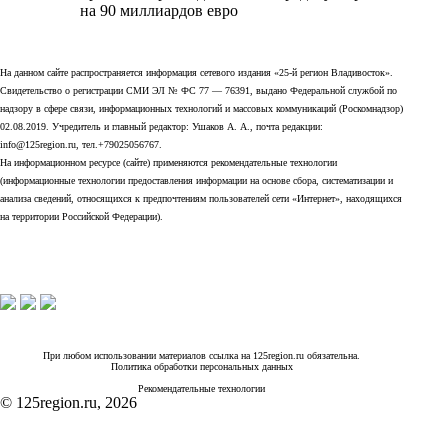
на 90 миллиардов евро
На данном сайте распространяется информация сетевого издания «25-й регион Владивосток».
Свидетельство о регистрации СМИ ЭЛ № ФС 77 — 76391, выдано Федеральной службой по
надзору в сфере связи, информационных технологий и массовых коммуникаций (Роскомнадзор)
02.08.2019. Учредитель и главный редактор: Ушаков А. А., почта редакции:
info@125region.ru, тел.+79025056767.
На информационном ресурсе (сайте) применяются рекомендательные технологии
(информационные технологии предоставления информации на основе сбора, систематизации и
анализа сведений, относящихся к предпочтениям пользователей сети «Интернет», находящихся
на территории Российской Федерации).
При любом использовании материалов ссылка на 125region.ru обязательна.
Политика обработки персональных данных
Рекомендательные технологии
© 125region.ru, 2026