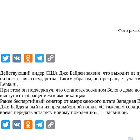
Фото pixab
T
V
O
T
C
w
K
d
e
o
Действующий лидер США Джо Байден заявил, что выходит из пре
i
n
l
p
на пост главы государства. Таким образом, он прекращает учас
Lenta.ru
t
.
o
e
y
При этом он подчеркнул, что останется хозяином Белого дома до 
t
k
g
L
выступит с обращением к американцам.
Ранее беспартийный сенатор от американского штата Западная
e
l
r
i
Джо Байдена выйти из предвыборной гонки. «С тяжелым сердце
r
a
a
n
время передать эстафету новому поколению», — заявил он.
s
m
k
T
V
O
T
C
s
w
K
d
e
o
n