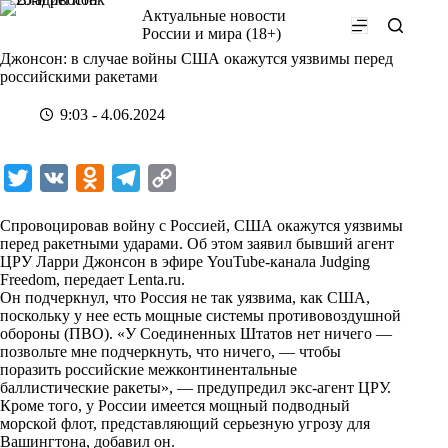
Перейти
Актуальные новости
к
России и мира (18+)
сути
Джонсон: в случае войны США окажутся уязвимы перед
российскими ракетами
9:03 - 4.06.2024
T
V
O
T
C
w
K
d
e
o
Спровоцировав войну с Россией, США окажутся уязвимы
i
n
l
p
перед ракетными ударами. Об этом заявил бывший агент
ЦРУ Ларри Джонсон в эфире YouTube-канала Judging
t
o
e
y
Freedom, передает
Lenta.ru
.
t
k
g
L
Он подчеркнул, что Россия не так уязвима, как США,
поскольку у нее есть мощные системы противовоздушной
e
l
r
i
обороны (ПВО). «У Соединенных Штатов нет ничего —
r
a
a
n
позвольте мне подчеркнуть, что ничего, — чтобы
поразить российские межконтинентальные
s
m
k
баллистические ракеты», — предупредил экс-агент ЦРУ.
s
Кроме того, у России имеется мощный подводный
морской флот, представляющий серьезную угрозу для
n
Вашингтона, добавил он.