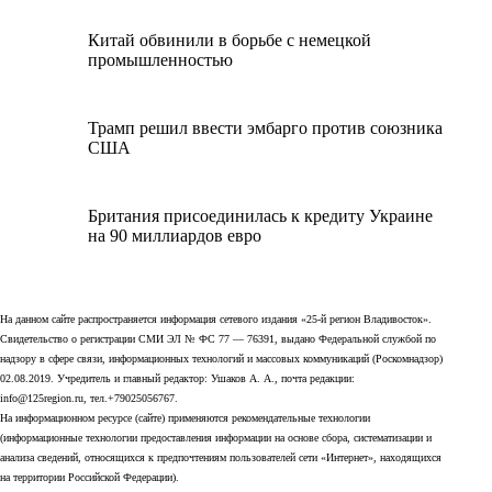
Китай обвинили в борьбе с немецкой
промышленностью
Трамп решил ввести эмбарго против союзника
США
Британия присоединилась к кредиту Украине
на 90 миллиардов евро
На данном сайте распространяется информация сетевого издания «25-й регион Владивосток».
Свидетельство о регистрации СМИ ЭЛ № ФС 77 — 76391, выдано Федеральной службой по
надзору в сфере связи, информационных технологий и массовых коммуникаций (Роскомнадзор)
02.08.2019. Учредитель и главный редактор: Ушаков А. А., почта редакции:
info@125region.ru, тел.+79025056767.
На информационном ресурсе (сайте) применяются рекомендательные технологии
(информационные технологии предоставления информации на основе сбора, систематизации и
анализа сведений, относящихся к предпочтениям пользователей сети «Интернет», находящихся
на территории Российской Федерации).