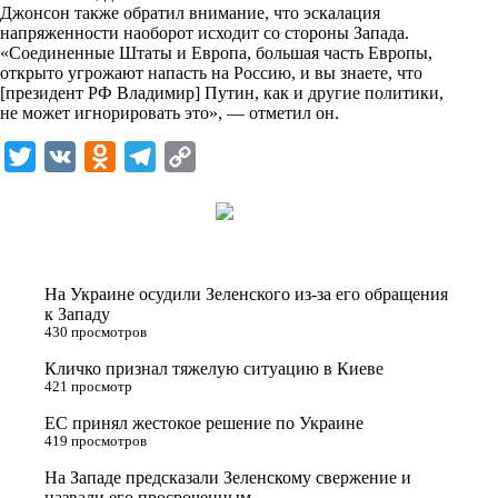
i
Джонсон также обратил внимание, что эскалация
напряженности наоборот исходит со стороны Запада.
k
«Соединенные Штаты и Европа, большая часть Европы,
открыто угрожают напасть на Россию, и вы знаете, что
i
[президент РФ Владимир] Путин, как и другие политики,
не может игнорировать это», — отметил он.
T
V
O
T
C
w
K
d
e
o
i
n
l
p
t
o
e
y
t
k
g
L
На Украине осудили Зеленского из-за его обращения
e
l
r
i
к Западу
430 просмотров
r
a
a
n
Кличко признал тяжелую ситуацию в Киеве
s
m
k
421 просмотр
s
ЕС принял жестокое решение по Украине
n
419 просмотров
i
На Западе предсказали Зеленскому свержение и
назвали его просроченным