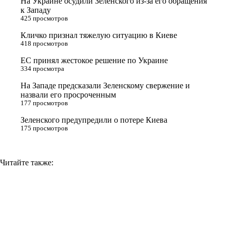
На Украине осудили Зеленского из-за его обращения
e
l
r
i
к Западу
425 просмотров
r
a
a
n
Кличко признал тяжелую ситуацию в Киеве
s
m
k
418 просмотров
s
ЕС принял жестокое решение по Украине
n
334 просмотра
i
На Западе предсказали Зеленскому свержение и
назвали его просроченным
k
177 просмотров
i
Зеленского предупредили о потере Киева
175 просмотров
Читайте также: