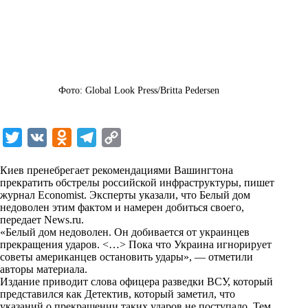
Фото: Global Look Press/Britta Pedersen
T
V
O
T
C
w
K
d
e
o
Киев пренебрегает рекомендациями Вашингтона
i
n
l
p
прекратить обстрелы российской инфраструктуры, пишет
журнал Economist. Эксперты указали, что Белый дом
t
o
e
y
недоволен этим фактом и намерен добиться своего,
t
k
g
L
передает
News.ru
.
«Белый дом недоволен. Он добивается от украинцев
e
l
r
i
прекращения ударов. <…> Пока что Украина игнорирует
r
a
a
n
советы американцев остановить удары», — отметили
авторы материала.
s
m
k
Издание приводит слова офицера разведки ВСУ, который
s
представился как Детектив, который заметил, что
указаний о прекращении таких ударов не поступало. Тем