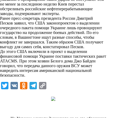
n
не менее за последнюю неделю Киев перестал
i
обстреливать российские нефтеперерабатывающие
заводы, подчеркивают эксперты.
k
Ранее пресс-секретарь президента России Дмитрий
Песков заявил, что США законопроектом о выделении
i
очередного пакета помощи Украине лишь провоцируют
государство на продолжение боевых действий. По его
словам, в Вашингтоне ищут разные способы, чтобы
конфликт не завершался. Таким образом США получают
выгоду для самих себя, констатировал Песков.
До этого США включили в проект о выделении
финансовой помощи Украине поставки тактических ракет
ATACMS. При этом хозяин Белого дома Джо Байден
говорил, что передача данного оружия ВСУ может
навредить интересам американской национальной
безопасности.
T
V
O
T
C
w
K
d
e
o
i
n
l
p
t
o
e
y
t
k
g
L