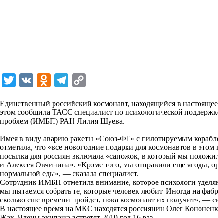
T
V
O
T
C
w
K
d
e
o
Единственный российский космонавт, находящийся в настоящее 
i
n
l
p
этом сообщила
ТАСС
специалист по психологической поддержк
проблем (ИМБП) РАН Лилия Шуева.
t
o
e
y
t
k
g
L
Имея в виду
аварию
ракеты «Союз-ФГ» с пилотируемым корабл
отметила, что «все новогодние подарки для космонавтов в этом 
e
l
r
i
посылка для россиян включала «сапожок, в который мы полож
r
a
a
n
и
Алексея Овчинина
». «Кроме того, мы отправили еще ягоды, о
нормальной еды», — сказала специалист.
s
m
k
Сотрудник ИМБП отметила внимание, которое психологи уделяю
s
мы пытаемся собрать те, которые человек любит. Иногда на фаб
сколько еще времени пройдет, пока космонавт их получит», — с
n
В настоящее время на МКС находятся россиянин Олег Кононенк
i
Жак. Члены экипажа встретят 2019 год 16 раз.