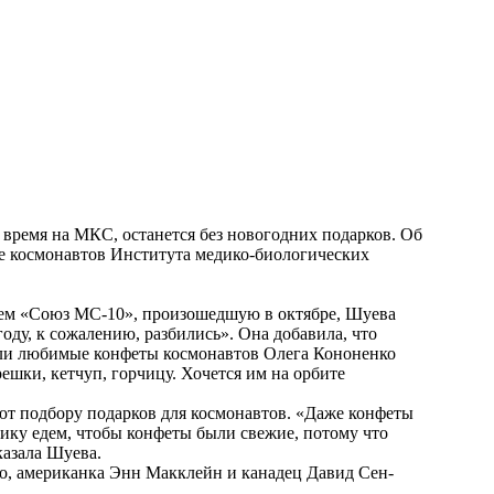
время на МКС, останется без новогодних подарков. Об
е космонавтов Института медико-биологических
ем «Союз МС-10», произошедшую в октябре, Шуева
году, к сожалению, разбились». Она добавила, что
или любимые конфеты космонавтов Олега Кононенко
решки, кетчуп, горчицу. Хочется им на орбите
т подбору подарков для космонавтов. «Даже конфеты
рику едем, чтобы конфеты были свежие, потому что
казала Шуева.
о, американка Энн Макклейн и канадец Давид Сен-