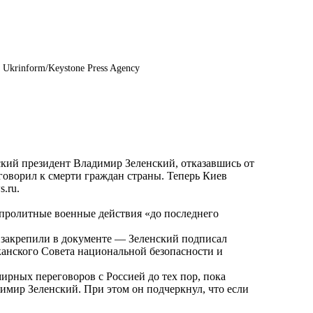
a Ukrinform/Keystone Press Agency
кий президент Владимир Зеленский, отказавшись от
оворил к смерти граждан страны. Теперь Киев
s.ru
.
опролитные военные действия «до последнего
 закрепили в документе — Зеленский подписал
канского Совета национальной безопасности и
мирных переговоров с Россией до тех пор, пока
имир Зеленский. При этом он подчеркнул, что если