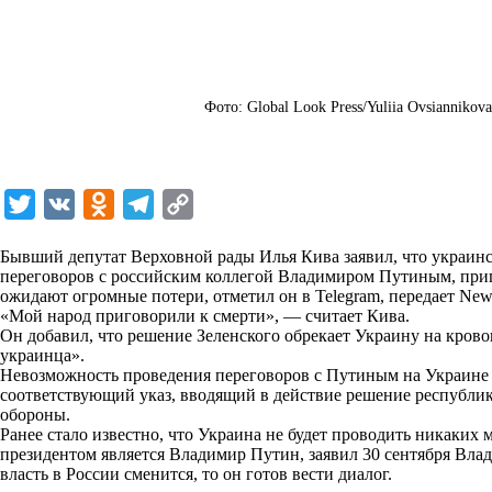
Фото: Global Look Press/Yuliia Ovsiannikov
T
V
O
T
C
w
K
d
e
o
Бывший депутат Верховной рады Илья Кива заявил, что украинс
i
n
l
p
переговоров с российским коллегой Владимиром Путиным, приг
ожидают огромные потери, отметил он в Telegram, передает
t
o
e
y
New
«Мой народ приговорили к смерти», — считает Кива.
t
k
g
L
Он добавил, что решение Зеленского обрекает Украину на кров
украинца».
e
l
r
i
Невозможность проведения переговоров с Путиным на Украине
r
a
a
n
соответствующий указ, вводящий в действие решение республи
обороны.
s
m
k
Ранее стало известно, что Украина не будет проводить никаких 
s
президентом является Владимир Путин, заявил 30 сентября Влад
власть в России сменится, то он готов вести диалог.
n