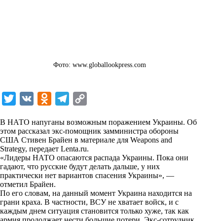
Фото: www.globallookpress.com
T
V
O
T
C
w
K
d
e
o
В НАТО напуганы возможным поражением Украины. Об
i
n
l
p
этом рассказал экс-помощник замминистра обороны
США Стивен Брайен в материале для Weapons and
t
o
e
y
Strategy, передает
Lenta.ru
.
t
k
g
L
«Лидеры НАТО опасаются распада Украины. Пока они
гадают, что русские будут делать дальше, у них
e
l
r
i
практически нет вариантов спасения Украины», —
r
a
a
n
отметил Брайен.
По его словам, на данный момент Украина находится на
s
m
k
грани краха. В частности, ВСУ не хватает войск, и с
s
каждым днем ситуация становится только хуже, так как
армия продолжает нести большие потери. Экс-сотрудник