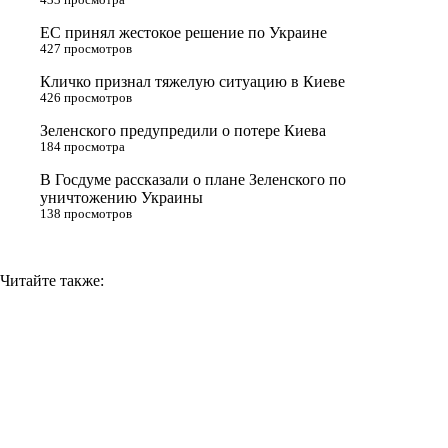
r
a
a
n
ЕС принял жестокое решение по Украине
s
m
k
427 просмотров
s
Кличко признал тяжелую ситуацию в Киеве
n
426 просмотров
i
Зеленского предупредили о потере Киева
184 просмотра
k
i
В Госдуме рассказали о плане Зеленского по
уничтожению Украины
138 просмотров
Читайте также: