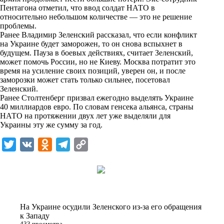
n
Пентагона отметил, что ввод солдат НАТО в
i
относительно небольшом количестве — это не решение
проблемы.
k
Ранее Владимир Зеленский рассказал, что если конфликт
на Украине будет заморожен, то он снова вспыхнет в
i
будущем. Пауза в боевых действиях, считает Зеленский,
может помочь России, но не Киеву. Москва потратит это
время на усиление своих позиций, уверен он, и после
заморозки может стать только сильнее, посетовал
Зеленский.
Ранее Столтенберг призвал ежегодно выделять Украине
40 миллиардов евро. По словам генсека альянса, страны
НАТО на протяжении двух лет уже выделяли для
Украины эту же сумму за год.
T
V
O
T
C
w
K
d
e
o
i
n
l
p
t
o
e
y
t
k
g
L
На Украине осудили Зеленского из-за его обращения
e
l
r
i
к Западу
433 просмотра