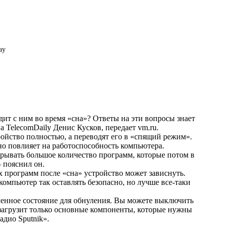
ay
ит с ним во время «сна»? Ответы на эти вопросы знает
 TelecomDaily Денис Кусков, передает
vm.ru
.
ойство полностью, а переводят его в «спящий режим».
но повлияет на работоспособность компьютера.
рывать большое количество программ, которые потом в
 пояснил он.
х программ после «сна» устройство может зависнуть.
 компьютер так оставлять безопасно, но лучше все-таки
ченное состояние для обнуления. Вы можете выключить
 загрузит только основные компоненты, которые нужны
адио Sputnik
».