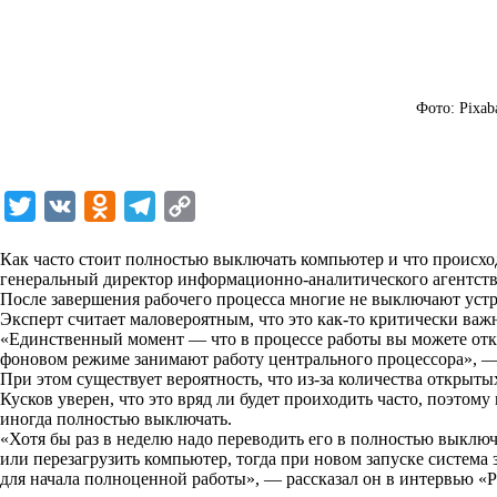
Фото: Pixab
T
V
O
T
C
w
K
d
e
o
Как часто стоит полностью выключать компьютер и что происход
i
n
l
p
генеральный директор информационно-аналитического агентства
После завершения рабочего процесса многие не выключают устр
t
o
e
y
Эксперт считает маловероятным, что это как-то критически важ
t
k
g
L
«Единственный момент — что в процессе работы вы можете отк
фоновом режиме занимают работу центрального процессора», —
e
l
r
i
При этом существует вероятность, что из-за количества открыты
r
a
a
n
Кусков уверен, что это вряд ли будет проиходить часто, поэтому
иногда полностью выключать.
s
m
k
«Хотя бы раз в неделю надо переводить его в полностью выклю
s
или перезагрузить компьютер, тогда при новом запуске система
для начала полноценной работы», — рассказал он в интервью «
Р
n