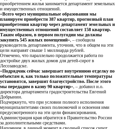
i
приобретением жилья занимается департамент земельных
и имущественных отношений.
k
«
Всего через муниципальные образования мы
планируем приобрести 387 квартир, прогнозный план
i
приобретения квартир через департамент земельных и
имущественных отношений составляет 158 квартир.
Таким образом, в первом полугодии мы должны
закупить 545 жилых помещений
», – сообщила
руководитель департамента, уточнив, что в общем на эти
цели направят свыше 1 миллиарда рублей.
Отмечено, что параллельно продолжается работа по
достройке двух жилых домов для детей-сирот в
Лесозаводске.
«
Подрядчик сейчас завершает внутреннюю отделку по
объектам и, как только положительные температуры
установятся, завершит благоустройство. После этого
мы передадим в казну 90 квартир
», – добавил и.о.
директора департамента градостроительства Евгений
Добрынин.
Подчеркнуто, что при условии полного исполнения
муниципалитетами своих полномочий и освоения ими
предусмотренного на эти цели финансирования,
Администрация края обратится в Правительство России
за дополнительными средствами.
Напомним, в данный момент в сводный список сирот,