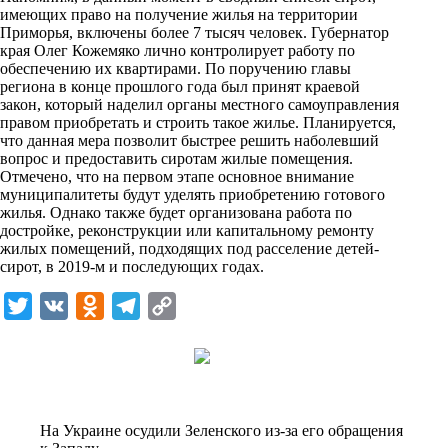
имеющих право на получение жилья на территории
Приморья, включены более 7 тысяч человек. Губернатор
края Олег Кожемяко лично контролирует работу по
обеспечению их квартирами. По поручению главы
региона в конце прошлого года был принят краевой
закон, который наделил органы местного самоуправления
правом приобретать и строить такое жилье. Планируется,
что данная мера позволит быстрее решить наболевший
вопрос и предоставить сиротам жилые помещения.
Отмечено, что на первом этапе основное внимание
муниципалитеты будут уделять приобретению готового
жилья. Однако также будет организована работа по
достройке, реконструкции или капитальному ремонту
жилых помещений, подходящих под расселение детей-
сирот, в 2019-м и последующих годах.
T
V
O
T
C
w
K
d
e
o
i
n
l
p
t
o
e
y
t
k
g
L
На Украине осудили Зеленского из-за его обращения
e
l
r
i