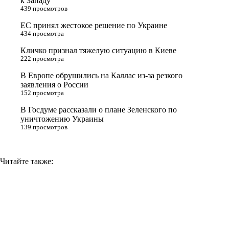
к Западу
439 просмотров
r
a
a
n
ЕС принял жестокое решение по Украине
s
m
k
434 просмотра
s
Кличко признал тяжелую ситуацию в Киеве
n
222 просмотра
i
В Европе обрушились на Каллас из-за резкого
заявления о России
k
152 просмотра
i
В Госдуме рассказали о плане Зеленского по
уничтожению Украины
139 просмотров
Читайте также: