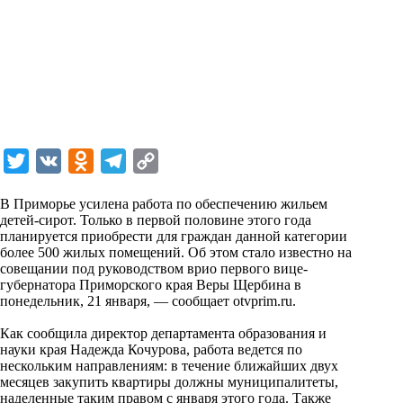
T
V
O
T
C
w
K
d
e
o
В Приморье усилена работа по обеспечению жильем
i
n
l
p
детей-сирот. Только в первой половине этого года
планируется приобрести для граждан данной категории
t
o
e
y
более 500 жилых помещений. Об этом стало известно на
t
k
g
L
совещании под руководством врио первого вице-
губернатора Приморского края Веры Щербина в
e
l
r
i
понедельник, 21 января, — сообщает
otvprim.ru
.
r
a
a
n
Как сообщила директор департамента образования и
s
m
k
науки края Надежда Кочурова, работа ведется по
s
нескольким направлениям: в течение ближайших двух
месяцев закупить квартиры должны муниципалитеты,
n
наделенные таким правом с января этого года. Также