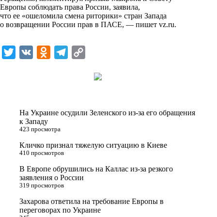
Европы соблюдать права России, заявила,
что ее «ошеломила смена риторики» стран Запада
о возвращении России прав в ПАСЕ, — пишет
vz.ru
.
T
V
O
T
C
w
K
d
e
o
i
n
l
p
t
o
e
y
t
k
g
L
На Украине осудили Зеленского из-за его обращения
e
l
r
i
к Западу
423 просмотра
r
a
a
n
Кличко признал тяжелую ситуацию в Киеве
s
m
k
410 просмотров
s
В Европе обрушились на Каллас из-за резкого
n
заявления о России
319 просмотров
i
Захарова ответила на требование Европы в
k
переговорах по Украине
i