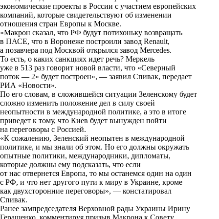
экономические проекты в России с участием европейских
k
компаний, которые свидетельствуют об изменении
отношения стран Европы к Москве.
i
«Макрон сказал, что РФ будут потихоньку возвращать
в ПАСЕ, что в Воронеже построили завод Renault,
а позавчера под Москвой открылся завод Mercedes.
То есть, о каких санкциях идет речь? Меркель
уже в 513 раз говорит новой власти, что «Северный
поток — 2» будет построен», — заявил Спивак, передает
РИА «Новости».
По его словам, в сложившейся ситуации Зеленскому будет
сложно изменить положение дел в силу своей
неопытности в международной политике, а это в итоге
приведет к тому, что Киев будет вынужден пойти
на переговоры с Россией.
«К сожалению, Зеленский неопытен в международной
политике, и мы знали об этом. Но его должны окружать
опытные политики, международники, дипломаты,
которые должны ему подсказать, что если
от нас отвернется Европа, то мы останемся один на один
с РФ, и что нет другого пути к миру в Украине, кроме
как двухсторонние переговоры», — констатировал
Спивак.
Ранее зампредседателя Верховной рады Украины Ирину
Геращенко, комментируя призыв Макрона к Совету