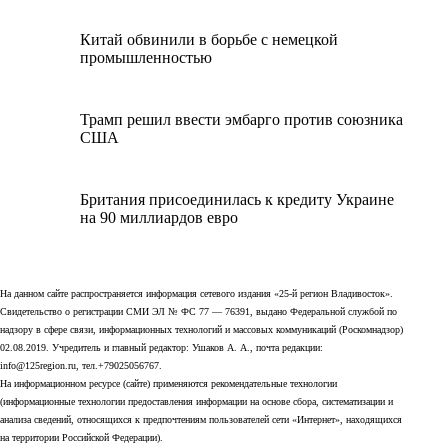
Китай обвинили в борьбе с немецкой
промышленностью
Трамп решил ввести эмбарго против союзника
США
Британия присоединилась к кредиту Украине
на 90 миллиардов евро
На данном сайте распространяется информация сетевого издания «25-й регион Владивосток».
Свидетельство о регистрации СМИ ЭЛ № ФС 77 — 76391, выдано Федеральной службой по
надзору в сфере связи, информационных технологий и массовых коммуникаций (Роскомнадзор)
02.08.2019. Учредитель и главный редактор: Ушаков А. А., почта редакции:
info@125region.ru, тел.+79025056767.
На информационном ресурсе (сайте) применяются рекомендательные технологии
(информационные технологии предоставления информации на основе сбора, систематизации и
анализа сведений, относящихся к предпочтениям пользователей сети «Интернет», находящихся
на территории Российской Федерации).