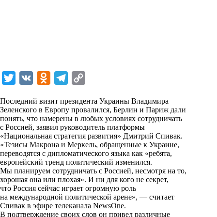
T
V
O
T
C
w
K
d
e
o
Последний визит президента Украины Владимира
i
n
l
p
Зеленского в Европу провалился, Берлин и Париж дали
понять, что намерены в любых условиях сотрудничать
t
o
e
y
с Россией, заявил руководитель платформы
t
k
g
L
«Национальная стратегия развития» Дмитрий Спивак.
«Тезисы Макрона и Меркель, обращенные к Украине,
e
l
r
i
переводятся с дипломатического языка как «ребята,
r
a
a
n
европейский тренд политический изменился.
Мы планируем сотрудничать с Россией, несмотря на то,
s
m
k
хорошая она или плохая». И ни для кого не секрет,
s
что Россия сейчас играет огромную роль
на международной политической арене», — считает
n
Спивак в эфире телеканала NewsOne.
i
В подтверждение своих слов он привел различные