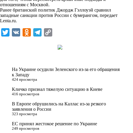
n
отношениям с Москвой.
i
Ранее британский политик Джордж Гэллоуэй сравнил
западные санкции против России с бумерангом, передает
k
Lenta.ru
.
i
T
V
O
T
C
w
K
d
e
o
i
n
l
p
t
o
e
y
t
k
g
L
На Украине осудили Зеленского из-за его обращения
e
l
r
i
к Западу
424 просмотра
r
a
a
n
Кличко признал тяжелую ситуацию в Киеве
s
m
k
416 просмотров
s
В Европе обрушились на Каллас из-за резкого
n
заявления о России
323 просмотра
i
ЕС принял жестокое решение по Украине
k
249 просмотров
i