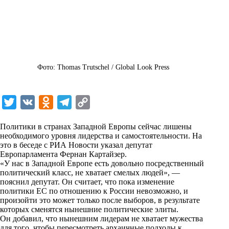
Фото: Thomas Trutschel / Global Look Press
T
V
O
T
C
w
K
d
e
o
Политики в странах Западной Европы сейчас лишены
i
n
l
p
необходимого уровня лидерства и самостоятельности. На
это в беседе с
t
РИА Новости
o
e
y
указал депутат
Европарламента Фернан Картайзер.
t
k
g
L
«У нас в Западной Европе есть довольно посредственный
политический класс, не хватает смелых людей», —
e
l
r
i
пояснил депутат. Он считает, что пока изменение
r
a
a
n
политики ЕС по отношению к России невозможно, и
произойти это может только после выборов, в результате
s
m
k
которых сменятся нынешние политические элиты.
s
Он добавил, что нынешним лидерам не хватает мужества
для того, чтобы пересмотреть архаичные подходы к