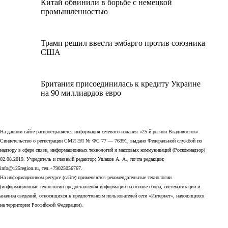
Китай обвинили в борьбе с немецкой
промышленностью
Трамп решил ввести эмбарго против союзника
США
Британия присоединилась к кредиту Украине
на 90 миллиардов евро
На данном сайте распространяется информация сетевого издания «25-й регион Владивосток».
Свидетельство о регистрации СМИ ЭЛ № ФС 77 — 76391, выдано Федеральной службой по
надзору в сфере связи, информационных технологий и массовых коммуникаций (Роскомнадзор)
02.08.2019. Учредитель и главный редактор: Ушаков А. А., почта редакции:
info@125region.ru, тел.+79025056767.
На информационном ресурсе (сайте) применяются рекомендательные технологии
(информационные технологии предоставления информации на основе сбора, систематизации и
анализа сведений, относящихся к предпочтениям пользователей сети «Интернет», находящихся
на территории Российской Федерации).