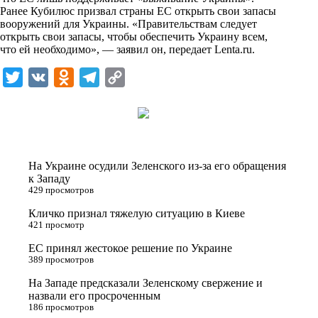
n
Ранее Кубилюс призвал страны ЕС открыть свои запасы
i
вооружений для Украины. «Правительствам следует
открыть свои запасы, чтобы обеспечить Украину всем,
k
что ей необходимо», — заявил он, передает
Lenta.ru
.
i
T
V
O
T
C
w
K
d
e
o
i
n
l
p
t
o
e
y
t
k
g
L
На Украине осудили Зеленского из-за его обращения
e
l
r
i
к Западу
429 просмотров
r
a
a
n
Кличко признал тяжелую ситуацию в Киеве
s
m
k
421 просмотр
s
ЕС принял жестокое решение по Украине
n
389 просмотров
i
На Западе предсказали Зеленскому свержение и
назвали его просроченным
k
186 просмотров
i