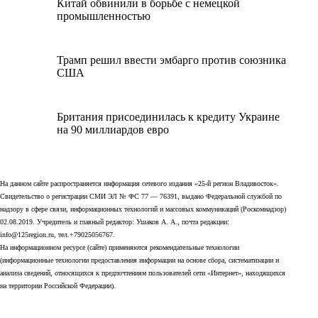
Китай обвинили в борьбе с немецкой
промышленностью
Трамп решил ввести эмбарго против союзника
США
Британия присоединилась к кредиту Украине
на 90 миллиардов евро
На данном сайте распространяется информация сетевого издания «25-й регион Владивосток».
Свидетельство о регистрации СМИ ЭЛ № ФС 77 — 76391, выдано Федеральной службой по
надзору в сфере связи, информационных технологий и массовых коммуникаций (Роскомнадзор)
02.08.2019. Учредитель и главный редактор: Ушаков А. А., почта редакции:
info@125region.ru, тел.+79025056767.
На информационном ресурсе (сайте) применяются рекомендательные технологии
(информационные технологии предоставления информации на основе сбора, систематизации и
анализа сведений, относящихся к предпочтениям пользователей сети «Интернет», находящихся
на территории Российской Федерации).