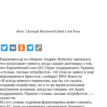
Фото: Christoph Reichwein/Global Look Press
T
V
O
T
C
w
K
d
e
o
Еврокомиссар по обороне Андрюс Кубилюс признался,
i
n
l
p
что испытывает тревогу, когда слышит разговоры о том,
что Европейский союз (ЕС) будет поддерживать Украину
t
o
e
y
«столько, сколько потребуется». Об этом он заявил в ходе
t
k
g
L
мероприятия в Брюсселе, сообщает
РИА Новости
.
«Я всегда немного нервничаю, как бы это сказать,
e
l
r
i
сохраняя спокойствие, но в то же время испытывая
r
a
a
n
внутреннее волнение, когда мы говорим, что будем
поддерживать Украину столько, сколько потребуется», —
s
m
k
сказал он.
s
По его словам, подобная формулировка может означать,
что ЕС лишь поддерживает «выживание Украины».