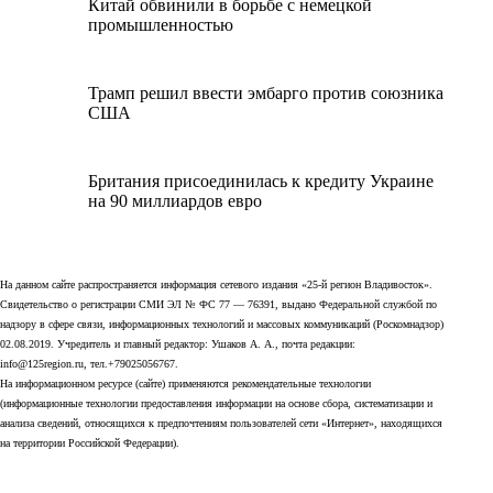
Китай обвинили в борьбе с немецкой
промышленностью
Трамп решил ввести эмбарго против союзника
США
Британия присоединилась к кредиту Украине
на 90 миллиардов евро
На данном сайте распространяется информация сетевого издания «25-й регион Владивосток».
Свидетельство о регистрации СМИ ЭЛ № ФС 77 — 76391, выдано Федеральной службой по
надзору в сфере связи, информационных технологий и массовых коммуникаций (Роскомнадзор)
02.08.2019. Учредитель и главный редактор: Ушаков А. А., почта редакции:
info@125region.ru, тел.+79025056767.
На информационном ресурсе (сайте) применяются рекомендательные технологии
(информационные технологии предоставления информации на основе сбора, систематизации и
анализа сведений, относящихся к предпочтениям пользователей сети «Интернет», находящихся
на территории Российской Федерации).