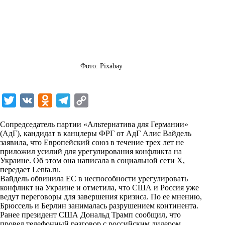
Фото: Pixabay
T
V
O
T
C
w
K
d
e
o
Сопредседатель партии «Альтернатива для Германии»
i
n
l
p
(АдГ), кандидат в канцлеры ФРГ от АдГ Алис Вайдель
заявила, что Европейский союз в течение трех лет не
t
o
e
y
приложил усилий для урегулирования конфликта на
t
k
g
L
Украине. Об этом она написала в социальной сети X,
передает
Lenta.ru
.
e
l
r
i
Вайдель обвинила ЕС в неспособности урегулировать
r
a
a
n
конфликт на Украине и отметила, что США и Россия уже
ведут переговоры для завершения кризиса. По ее мнению,
s
m
k
Брюссель и Берлин занималась разрушением континента.
s
Ранее президент США Дональд Трамп сообщил, что
провел телефонный разговор с российским лидером