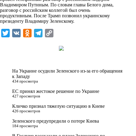
n
Владимиром Путиным. По словам главы Белого дома,
i
разговор с российским коллегой был очень
продуктивным. После Трамп позвонил украинскому
k
президенту Владимиру Зеленскому.
i
T
V
O
T
C
w
K
d
e
o
i
n
l
p
t
o
e
y
t
k
g
L
На Украине осудили Зеленского из-за его обращения
e
l
r
i
к Западу
434 просмотра
r
a
a
n
ЕС принял жестокое решение по Украине
s
m
k
427 просмотров
s
Кличко признал тяжелую ситуацию в Киеве
n
426 просмотров
i
Зеленского предупредили о потере Киева
184 просмотра
k
i
В Госдуме рассказали о плане Зеленского по