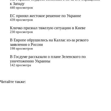
e
l
r
i
к Западу
440 просмотров
r
a
a
n
ЕС принял жестокое решение по Украине
s
m
k
439 просмотров
s
Кличко признал тяжелую ситуацию в Киеве
n
230 просмотров
i
В Европе обрушились на Каллас из-за резкого
заявления о России
k
198 просмотров
i
В Госдуме рассказали о плане Зеленского по
уничтожению Украины
142 просмотра
Читайте также: