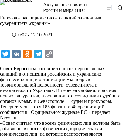
Перейти
Актуальные новости
к
России и мира (18+)
сути
Евросоюз расширил список санкций за «подрыв
суверенитета Украины»
0:07 - 12.10.2021
T
V
O
T
C
w
K
d
e
o
Совет Евросоюза расширил список персональных
i
n
l
p
санкций в отношении российских и украинских
физических лиц и организаций «за подрыв
t
o
e
y
территориальной целостности, суверенитета и
t
k
g
L
независимости Украины». В перечень добавили восемь
новых фигурантов, в основном это сотрудники судебных
e
l
r
i
органов Крыму и Севастополе — судьи и прокуроры.
r
a
a
n
Теперь там значатся 185 физлиц и 48 организаций,
сообщается в «Официальном журнале ЕС», передает
s
m
k
News.ru
.
s
«Совет считает, что восемь физических лиц должны быть
добавлены в список физических, юридических и
n
юридических лиц, на которые распространяются