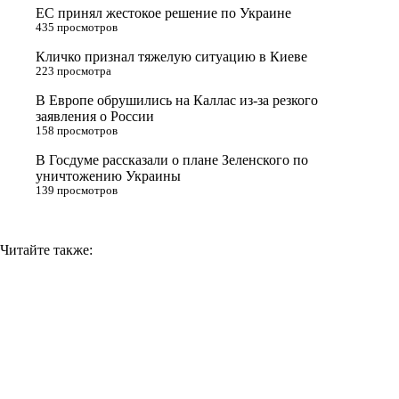
ЕС принял жестокое решение по Украине
s
m
k
435 просмотров
s
Кличко признал тяжелую ситуацию в Киеве
n
223 просмотра
i
В Европе обрушились на Каллас из-за резкого
заявления о России
k
158 просмотров
i
В Госдуме рассказали о плане Зеленского по
уничтожению Украины
139 просмотров
Читайте также: