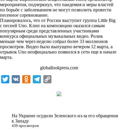
n
мероприятия, подчеркнул, что пандемия и меры властей
i
по борьбе с заболеванием не могут позволить провести
песенное соревнование.
k
Планировалось, что от России выступит группа Little Big
с песней Uno. Клип на композицию оказался самым
i
популярным среди представленных участниками
конкурса официальных музыкальных видео. Ролик
меньше чем через неделю собрал более 33 миллионов
просмотров. Видео было выпущено вечером 12 марта, а
отрывок Uno неофициально появился в сети еще в начале
марта.
globallookpress.com
T
V
O
T
C
w
K
d
e
o
i
n
l
p
t
o
e
y
t
k
g
L
На Украине осудили Зеленского из-за его обращения
e
l
r
i
к Западу
439 просмотров
r
a
a
n