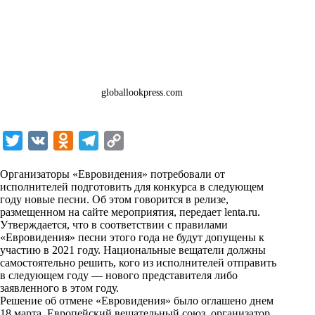
globallookpress.com
T
V
O
T
C
w
K
d
e
o
Организаторы «Евровидения» потребовали от
i
n
l
p
исполнителей подготовить для конкурса в следующем
году новые песни. Об этом говорится в релизе,
t
o
e
y
размещенном на сайте мероприятия, передает
lenta.ru
.
t
k
g
L
Утверждается, что в соответствии с правилами
«Евровидения» песни этого года не будут допущены к
e
l
r
i
участию в 2021 году. Национальные вещатели должны
r
a
a
n
самостоятельно решить, кого из исполнителей отправить
в следующем году — нового представителя либо
s
m
k
заявленного в этом году.
s
Решение об отмене «Евровидения» было оглашено днем
18 марта. Европейский вещательный союз, организатор