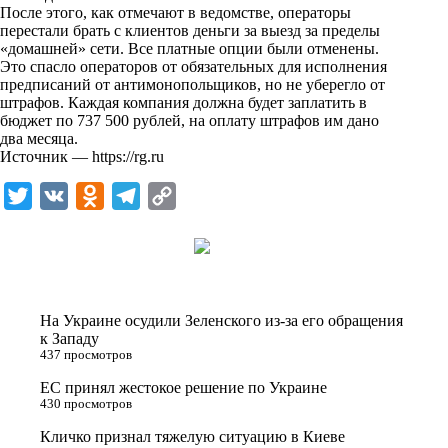
i
После этого, как отмечают в ведомстве, операторы
перестали брать с клиентов деньги за выезд за пределы
k
«домашней» сети. Все платные опции были отменены.
Это спасло операторов от обязательных для исполнения
i
предписаний от антимонопольщиков, но не уберегло от
штрафов. Каждая компания должна будет заплатить в
бюджет по 737 500 рублей, на оплату штрафов им дано
два месяца.
Источник —
https://rg.ru
T
V
O
T
C
w
K
d
e
o
i
n
l
p
t
o
e
y
t
k
g
L
На Украине осудили Зеленского из-за его обращения
e
l
r
i
к Западу
437 просмотров
r
a
a
n
ЕС принял жестокое решение по Украине
s
m
k
430 просмотров
s
Кличко признал тяжелую ситуацию в Киеве
n