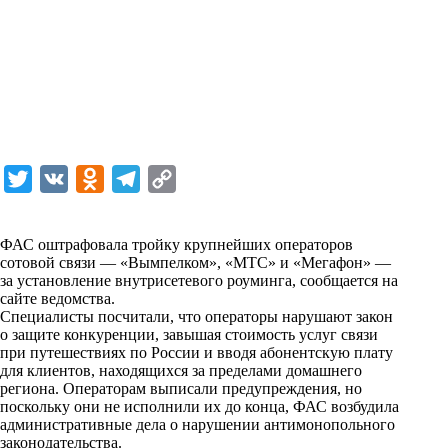
T
V
O
T
C
w
K
d
e
o
i
n
l
p
ФАС оштрафовала тройку крупнейших операторов
сотовой связи — «Вымпелком», «МТС» и «Мегафон» —
t
o
e
y
за установление внутрисетевого роуминга, сообщается на
t
k
g
L
сайте ведомства.
Специалисты посчитали, что операторы нарушают закон
e
l
r
i
о защите конкуренции, завышая стоимость услуг связи
r
a
a
n
при путешествиях по России и вводя абонентскую плату
для клиентов, находящихся за пределами домашнего
s
m
k
региона. Операторам выписали предупреждения, но
s
поскольку они не исполнили их до конца, ФАС возбудила
административные дела о нарушении антимонопольного
n
законодательства.