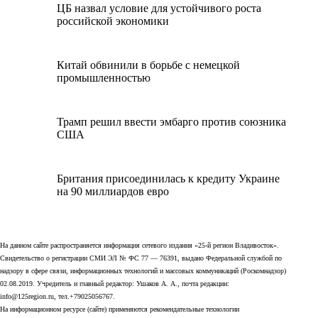
ЦБ назвал условие для устойчивого роста
российской экономики
Китай обвинили в борьбе с немецкой
промышленностью
Трамп решил ввести эмбарго против союзника
США
Британия присоединилась к кредиту Украине
на 90 миллиардов евро
На данном сайте распространяется информация сетевого издания «25-й регион Владивосток».
Свидетельство о регистрации СМИ ЭЛ № ФС 77 — 76391, выдано Федеральной службой по
надзору в сфере связи, информационных технологий и массовых коммуникаций (Роскомнадзор)
02.08.2019. Учредитель и главный редактор: Ушаков А. А., почта редакции:
info@125region.ru, тел.+79025056767.
На информационном ресурсе (сайте) применяются рекомендательные технологии