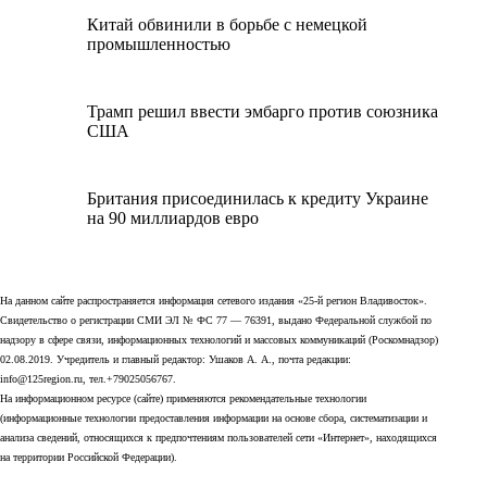
Китай обвинили в борьбе с немецкой
промышленностью
Трамп решил ввести эмбарго против союзника
США
Британия присоединилась к кредиту Украине
на 90 миллиардов евро
На данном сайте распространяется информация сетевого издания «25-й регион Владивосток».
Свидетельство о регистрации СМИ ЭЛ № ФС 77 — 76391, выдано Федеральной службой по
надзору в сфере связи, информационных технологий и массовых коммуникаций (Роскомнадзор)
02.08.2019. Учредитель и главный редактор: Ушаков А. А., почта редакции:
info@125region.ru, тел.+79025056767.
На информационном ресурсе (сайте) применяются рекомендательные технологии
(информационные технологии предоставления информации на основе сбора, систематизации и
анализа сведений, относящихся к предпочтениям пользователей сети «Интернет», находящихся
на территории Российской Федерации).