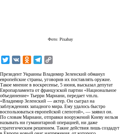
Фото: Pixabay
T
V
O
T
C
w
K
d
e
o
Президент Украины Владимир Зеленский обманул
i
n
l
p
европейские страны, уговорив их поставлять оружие.
Такое мнение в воскресенье, 5 июня, высказал депутат
t
o
e
y
Европарламента от французской партии «Национальное
t
k
g
L
объединение» Тьерри Мариани, передает
vm.ru
.
«Владимир Зеленский — актер. Он сыграл на
e
l
r
i
заблуждениях западного мира. Ему удалось быстро
r
a
a
n
воспользоваться европейской слепотой», — заявил он.
По словам Мариани, отправки вооружений Киеву нельзя
s
m
k
называть ни гуманитарной операцией, ни даже
s
стратегическим решением. Такие действия лишь создадут
в Европе новый очаг напряжения, от которого