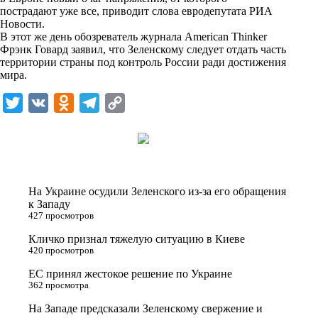
n
пострадают уже все, приводит слова евродепутата РИА
i
Новости.
В этот же день обозреватель журнала American Thinker
k
Фрэнк Говард заявил, что Зеленскому следует отдать часть
территории страны под контроль России ради достижения
i
мира.
T
V
O
T
C
w
K
d
e
o
i
n
l
p
t
o
e
y
t
k
g
L
На Украине осудили Зеленского из-за его обращения
e
l
r
i
к Западу
427 просмотров
r
a
a
n
Кличко признал тяжелую ситуацию в Киеве
s
m
k
420 просмотров
s
ЕС принял жестокое решение по Украине
n
362 просмотра
i
На Западе предсказали Зеленскому свержение и