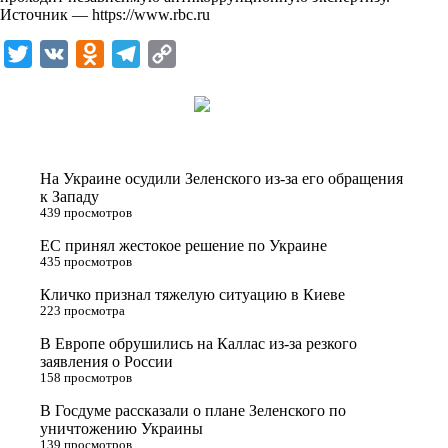
Источник —
https://www.rbc.ru
T
V
O
T
C
w
K
d
e
o
i
n
l
p
t
o
e
y
t
k
g
L
На Украине осудили Зеленского из-за его обращения
e
l
r
i
к Западу
439 просмотров
r
a
a
n
ЕС принял жестокое решение по Украине
s
m
k
435 просмотров
s
Кличко признал тяжелую ситуацию в Киеве
n
223 просмотра
i
В Европе обрушились на Каллас из-за резкого
заявления о России
k
158 просмотров
i
В Госдуме рассказали о плане Зеленского по
уничтожению Украины
139 просмотров