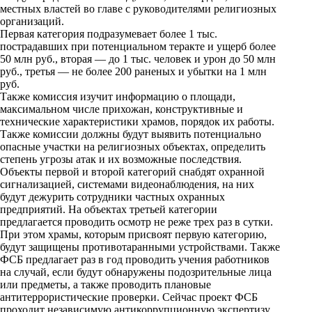
местных властей во главе с руководителями религиозных
k
организаций.
Первая категория подразумевает более 1 тыс.
i
пострадавших при потенциальном теракте и ущерб более
50 млн руб., вторая — до 1 тыс. человек и урон до 50 млн
руб., третья — не более 200 раненых и убытки на 1 млн
руб.
Также комиссия изучит информацию о площади,
максимальном числе прихожан, конструктивные и
технические характеристики храмов, порядок их работы.
Также комиссии должны будут выявить потенциально
опасные участки на религиозных объектах, определить
степень угрозы атак и их возможные последствия.
Объекты первой и второй категорий снабдят охранной
сигнализацией, системами видеонаблюдения, на них
будут дежурить сотрудники частных охранных
предприятий. На объектах третьей категории
предлагается проводить осмотр не реже трех раз в сутки.
При этом храмы, которым присвоят первую категорию,
будут защищены противотаранными устройствами. Также
ФСБ предлагает раз в год проводить учения работников
на случай, если будут обнаружены подозрительные лица
или предметы, а также проводить плановые
антитеррористические проверки. Сейчас проект ФСБ
проходит независимую антикоррупционную экспертизу.