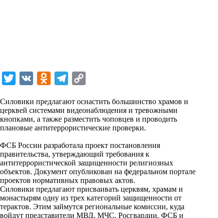
T
V
O
T
C
w
K
d
e
o
Силовики предлагают оснастить большинство храмов и
i
n
l
p
церквей системами видеонаблюдения и тревожными
кнопками, а также разместить чоповцев и проводить
t
o
e
y
плановые антитеррористические проверки.
t
k
g
L
ФСБ России разработала проект постановления
e
l
r
i
правительства, утверждающий требования к
r
a
a
n
антитеррористической защищенности религиозных
объектов. Документ опубликован на федеральном портале
s
m
k
проектов нормативных правовых актов.
s
Силовики предлагают присваивать церквям, храмам и
монастырям одну из трех категорий защищенности от
n
терактов. Этим займутся региональные комиссии, куда
i
войдут представители МВД, МЧС, Росгвардии, ФСБ и