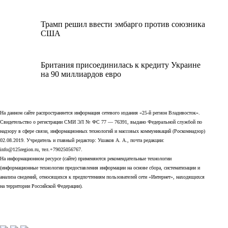
Трамп решил ввести эмбарго против союзника
США
Британия присоединилась к кредиту Украине
на 90 миллиардов евро
На данном сайте распространяется информация сетевого издания «25-й регион Владивосток».
Свидетельство о регистрации СМИ ЭЛ № ФС 77 — 76391, выдано Федеральной службой по
надзору в сфере связи, информационных технологий и массовых коммуникаций (Роскомнадзор)
02.08.2019. Учредитель и главный редактор: Ушаков А. А., почта редакции:
info@125region.ru, тел.+79025056767.
На информационном ресурсе (сайте) применяются рекомендательные технологии
(информационные технологии предоставления информации на основе сбора, систематизации и
анализа сведений, относящихся к предпочтениям пользователей сети «Интернет», находящихся
на территории Российской Федерации).