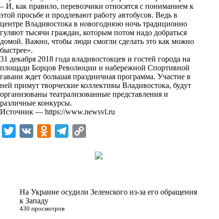
i
– И, как правило, перевозчики относятся с пониманием к
этой просьбе и продлевают работу автобусов. Ведь в
k
центре Владивостока в новогоднюю ночь традиционно
гуляют тысячи граждан, которым потом надо добраться
i
домой. Важно, чтобы люди смогли сделать это как можно
быстрее».
31 декабря 2018 года владивостокцев и гостей города на
площади Борцов Революции и набережной Спортивной
гавани ждет большая праздничная программа. Участие в
ней примут творческие коллективы Владивостока, будут
организованы театрализованные представления и
различные конкурсы.
Источник —
https://www.newsvl.ru
T
V
O
T
C
w
K
d
e
o
i
n
l
p
t
o
e
y
t
k
g
L
На Украине осудили Зеленского из-за его обращения
e
l
r
i
к Западу
430 просмотров
r
a
a
n