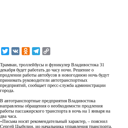
T
V
O
T
C
w
K
d
e
o
Трамваи, троллейбусы и фуникулер Владивостока 31
i
n
l
p
декабря будет работать до часу ночи. Решение о
продлении работы автобусов в новогоднюю ночь будут
t
o
e
y
принимать руководители автотранспортных
t
k
g
L
предприятий,
сообщает
пресс-служба администрации
города.
e
l
r
i
r
a
a
n
В автотранспортные предприятия Владивостока
направлены обращения о необходимости продления
s
m
k
работы пассажирского транспорта в ночь на 1 января на
s
два часа.
«Письма носят рекомендательный характер, – пояснил
n
Сергей Цыбулин, ио начальника управления транспорта.