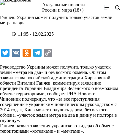
Перейти
Актуальные новости
к
России и мира (18+)
сути
Ганчев: Украина может получить только участок земли
метра на два
11:05 - 12.02.2025
T
V
O
T
C
w
K
d
e
o
Руководство Украины может получить только участок
i
n
l
p
земли «метра на два» и без всякого обмена. Об этом
заявил глава российской администрации Харьковской
t
o
e
y
области Виталий Ганчев, комментируя заявление
t
k
g
L
президента Украины Владимира Зеленского о возможном
обмене территориями, сообщает
РИА Новости
.
e
l
r
i
Чиновник подчеркнул, что «за все преступления,
r
a
a
n
совершенные украинским политическим руководством с
2014 года», Киев может получить даром, без всякого
s
m
k
обмена, «участок земли метра на два в длину и полтора в
s
глубину».
Ганчев назвал заявления украинского лидера об обмене
n
территориями «хотелками» и «мечтами».