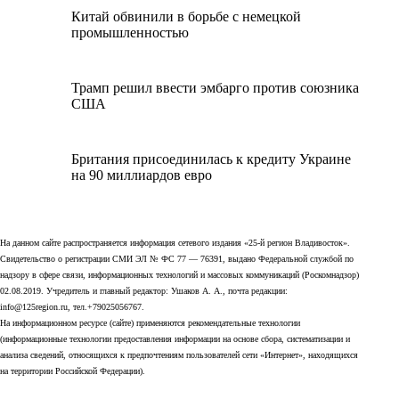
Китай обвинили в борьбе с немецкой
промышленностью
Трамп решил ввести эмбарго против союзника
США
Британия присоединилась к кредиту Украине
на 90 миллиардов евро
На данном сайте распространяется информация сетевого издания «25-й регион Владивосток».
Свидетельство о регистрации СМИ ЭЛ № ФС 77 — 76391, выдано Федеральной службой по
надзору в сфере связи, информационных технологий и массовых коммуникаций (Роскомнадзор)
02.08.2019. Учредитель и главный редактор: Ушаков А. А., почта редакции:
info@125region.ru, тел.+79025056767.
На информационном ресурсе (сайте) применяются рекомендательные технологии
(информационные технологии предоставления информации на основе сбора, систематизации и
анализа сведений, относящихся к предпочтениям пользователей сети «Интернет», находящихся
на территории Российской Федерации).