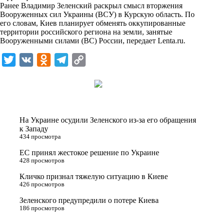
i
Ранее Владимир Зеленский раскрыл смысл вторжения
Вооруженных сил Украины (ВСУ) в Курскую область. По
k
его словам, Киев планирует обменять оккупированные
территории российского региона на земли, занятые
i
Вооруженными силами (ВС) России, передает
Lenta.ru
.
T
V
O
T
C
w
K
d
e
o
i
n
l
p
t
o
e
y
t
k
g
L
На Украине осудили Зеленского из-за его обращения
e
l
r
i
к Западу
434 просмотра
r
a
a
n
ЕС принял жестокое решение по Украине
s
m
k
428 просмотров
s
Кличко признал тяжелую ситуацию в Киеве
n
426 просмотров
i
Зеленского предупредили о потере Киева
186 просмотров
k