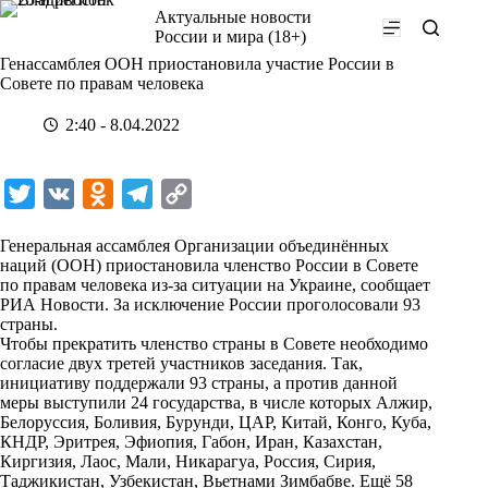
Перейти
Актуальные новости
к
России и мира (18+)
сути
Генассамблея ООН приостановила участие России в
Совете по правам человека
2:40 - 8.04.2022
T
V
O
T
C
w
K
d
e
o
Генеральная ассамблея Организации объединённых
i
n
l
p
наций (ООН) приостановила членство России в Совете
по правам человека из-за ситуации на Украине, сообщает
t
o
e
y
РИА Новости
. За исключение России проголосовали 93
t
k
g
L
страны.
Чтобы прекратить членство страны в Совете необходимо
e
l
r
i
согласие двух третей участников заседания. Так,
r
a
a
n
инициативу поддержали 93 страны, а против данной
меры выступили 24 государства, в числе которых Алжир,
s
m
k
Белоруссия, Боливия, Бурунди, ЦАР, Китай, Конго, Куба,
s
КНДР, Эритрея, Эфиопия, Габон, Иран, Казахстан,
Киргизия, Лаос, Мали, Никарагуа, Россия, Сирия,
n
Таджикистан, Узбекистан, Вьетнами Зимбабве. Ещё 58