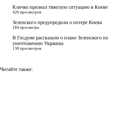
s
Кличко признал тяжелую ситуацию в Киеве
n
426 просмотров
i
Зеленского предупредили о потере Киева
184 просмотра
k
i
В Госдуме рассказали о плане Зеленского по
уничтожению Украины
138 просмотров
Читайте также: