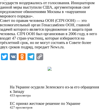
i
государств воздержались от голосования. Инициатором
данной меры выступили США, аргументировав своё
k
предложение обвинениями Москвы в «нарушении
мирового порядка».
i
Совет по правам человека ООН (СПЧ ООН) — это
вспомогательный орган Генассамблеи ООН, главной
задачей которого является продвижение и защита прав
человека. СПЧ ООН был организован в 2006 году, в него
входят 47 стран-участниц, которые избираются на
трёхлетний срок, но не могут состоять в Совете более
двух сроков подряд, передает
News.ru
.
T
V
O
T
C
w
K
d
e
o
i
n
l
p
t
o
e
y
t
k
g
L
На Украине осудили Зеленского из-за его обращения
e
l
r
i
к Западу
433 просмотра
r
a
a
n
ЕС принял жестокое решение по Украине
s
m
k
427 просмотров