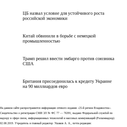
ЦБ назвал условие для устойчивого роста
российской экономики
Китай обвинили в борьбе с немецкой
промышленностью
Трамп решил ввести эмбарго против союзника
США
Британия присоединилась к кредиту Украине
на 90 миллиардов евро
На данном сайте распространяется информация сетевого издания «25-й регион Владивосток».
Свидетельство о регистрации СМИ ЭЛ № ФС 77 — 76391, выдано Федеральной службой по
надзору в сфере связи, информационных технологий и массовых коммуникаций (Роскомнадзор)
02.08.2019. Учредитель и главный редактор: Ушаков А. А., почта редакции: