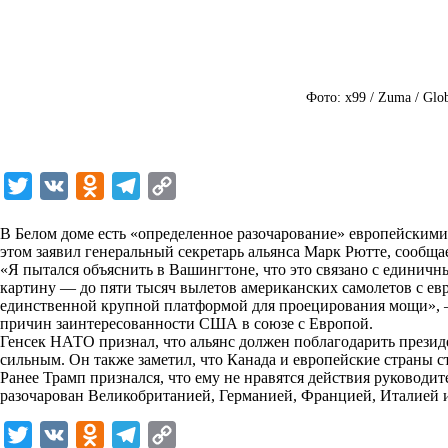
Фото: x99 / Zuma / Glo
T
V
O
T
C
w
K
d
e
o
В Белом доме есть «определенное разочарование» европейским
i
n
l
p
этом заявил генеральный секретарь альянса Марк Рютте, сообщ
«Я пытался объяснить в Вашингтоне, что это связано с единич
t
o
e
y
картину — до пяти тысяч вылетов американских самолетов с ев
t
k
g
L
единственной крупной платформой для проецирования мощи», — 
причин заинтересованности США в союзе с Европой.
e
l
r
i
Генсек НАТО признал, что альянс должен поблагодарить презид
r
a
a
n
сильным. Он также заметил, что Канада и европейские страны ст
Ранее Трамп признался, что ему не нравятся действия руководит
s
m
k
разочарован Великобританией, Германией, Францией, Италией 
s
T
V
O
T
C
n