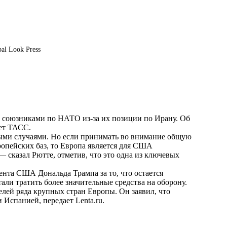
bal Look Press
и союзниками по НАТО из-за их позиции по Ирану. Об
ает
ТАСС
.
ными случаями. Но если принимать во внимание общую
ропейских баз, то Европа является для США
сказал Рютте, отметив, что это одна из ключевых
ента США Дональда Трампа за то, что остается
али тратить более значительные средства на оборону.
елей ряда крупных стран Европы. Он заявил, что
и Испанией, передает
Lenta.ru
.