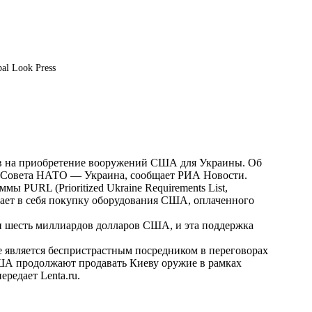
bal Look Press
в на приобретение вооружений США для Украины. Об
х Совета НАТО — Украина, сообщает
РИА Новости
.
 PURL (Prioritized Ukraine Requirements List,
ает в себя покупку оборудования США, оплаченного
ти шесть миллиардов долларов США, и эта поддержка
 является беспристрастным посредником в переговорах
США продолжают продавать Киеву оружие в рамках
передает
Lenta.ru
.