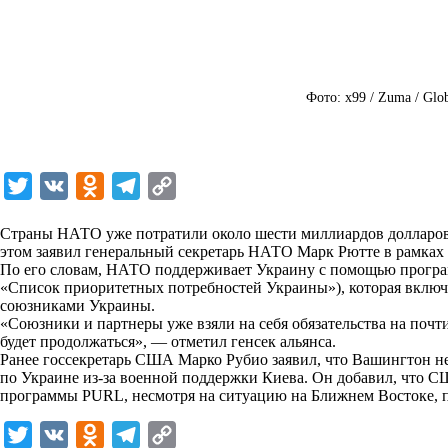
Фото: x99 / Zuma / Glo
T
V
O
T
C
w
K
d
e
o
Страны НАТО уже потратили около шести миллиардов долларо
i
n
l
p
этом заявил генеральный секретарь НАТО Марк Рютте в рамка
По его словам, НАТО поддерживает Украину с помощью программы
t
o
e
y
«Список приоритетных потребностей Украины»), которая включ
t
k
g
L
союзниками Украины.
«Союзники и партнеры уже взяли на себя обязательства на поч
e
l
r
i
будет продолжаться», — отметил генсек альянса.
r
a
a
n
Ранее госсекретарь США Марко Рубио заявил, что Вашингтон не
по Украине из-за военной поддержки Киева. Он добавил, что 
s
m
k
программы PURL, несмотря на ситуацию на Ближнем Востоке, 
s
T
V
O
T
C
n