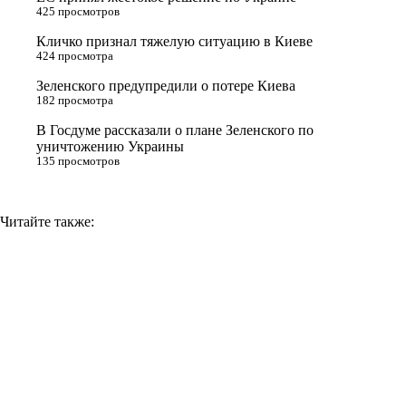
s
m
k
425 просмотров
s
Кличко признал тяжелую ситуацию в Киеве
n
424 просмотра
i
Зеленского предупредили о потере Киева
182 просмотра
k
i
В Госдуме рассказали о плане Зеленского по
уничтожению Украины
135 просмотров
Читайте также: