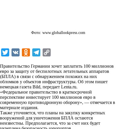
Фото: www.globallookpress.com
T
V
O
T
C
w
K
d
e
o
Правительство Германии хочет заплатить 100 миллионов
i
n
l
p
евро за защиту от беспилотных летательных аппаратов
(БПЛА) в связи с обнаружением похожих на них
t
o
e
y
обломков у объектов инфраструктуры. Об этом пишет
t
k
g
L
немецкая газета Bild, передает
Lenta.ru
.
«Федеральное правительство в краткосрочной
e
l
r
i
перспективе инвестирует 100 миллионов евро в
r
a
a
n
современную противодронную оборону», — отмечается в
материале издания.
s
m
k
Также уточняется, что планы на закупку конкретных
s
вооружений для уничтожения БПЛА остаются
неизвестны. Предполагается, что за счет них будет
n
укреплена безопасность аэропортов.