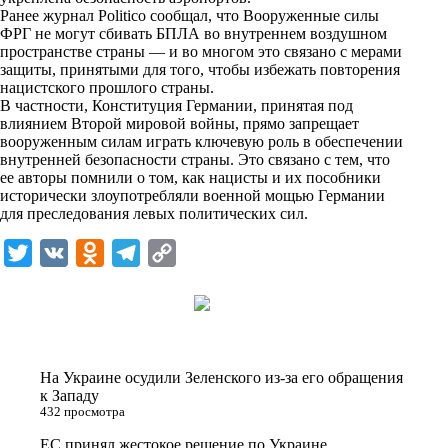
i
Ранее журнал Politico сообщал, что Вооруженные силы
ФРГ не могут сбивать БПЛА во внутреннем воздушном
k
пространстве страны — и во многом это связано с мерами
защиты, принятыми для того, чтобы избежать повторения
i
нацистского прошлого страны.
В частности, Конституция Германии, принятая под
влиянием Второй мировой войны, прямо запрещает
вооруженным силам играть ключевую роль в обеспечении
внутренней безопасности страны. Это связано с тем, что
ее авторы помнили о том, как нацисты и их пособники
исторически злоупотребляли военной мощью Германии
для преследования левых политических сил.
T
V
O
T
C
w
K
d
e
o
i
n
l
p
t
o
e
y
t
k
g
L
На Украине осудили Зеленского из-за его обращения
e
l
r
i
к Западу
432 просмотра
r
a
a
n
ЕС принял жестокое решение по Украине