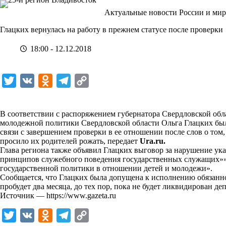
Перейти
Актуальные новости России и мир
к
сути
Глацких вернулась на работу в прежнем статусе после проверки
18:00 - 12.12.2018
T
V
O
T
C
w
K
d
e
o
i
n
l
p
В соответствии с распоряжением губернатора Свердловской обл
молодежной политики Свердловской области Ольга Глацких был
t
o
e
y
связи с завершением проверки в ее отношении после слов о том
t
k
g
L
просило их родителей рожать, передает
Ura.ru.
Глава региона также объявил Глацких выговор за нарушение ук
e
l
r
i
принципов служебного поведения государственных служащих»»
r
a
a
n
государственной политики в отношении детей и молодежи».
Сообщается, что Глацких была допущена к исполнению обязанно
s
m
k
пробудет два месяца, до тех пор, пока не будет ликвидирован 
s
Источник —
https://www.gazeta.ru
n
T
V
O
T
C
i