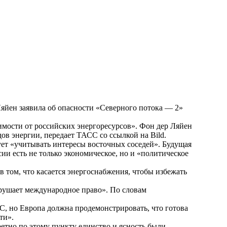
Ляйен заявила об опасности «Северного потока — 2»
имости от российских энергоресурсов». Фон дер Ляйен
ов энергии, передает ТАСС со ссылкой на Bild.
ует «учитывать интересы восточных соседей». Будущая
сии есть не только экономическое, но и «политическое
 том, что касается энергоснабжения, чтобы избежать
арушает международное право». По словам
ЕС, но Европа должна продемонстрировать, что готова
ти».
етно по этому пункту единство и ясность были