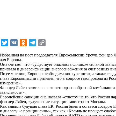
T
V
O
T
C
w
K
d
e
o
Избранная на пост председателя Еврокомиссии Урсула фон дер 
i
n
l
p
для Европы.
Она считает, что «существует опасность слишком сильной завис
t
o
e
y
призвала к диверсификации энергоснабжения за счет разных вид
t
k
g
L
По ее мнению, Европе «необходима конкуренция», а также след
глава Еврокомиссии признала, что в вопросе газопровода из Рос
e
l
r
i
измерение».
r
a
a
n
Фон дер Ляйен заявила о важности «разнообразной комбинации в
зависимости».
s
m
k
Европейские санкции она назвала «ответом на то, что Россия н
s
фон дер Ляйен, «улучшение ситуации зависит» от Москвы.
Как заявила будущая глава ЕК, Россия была и остается соседом 
n
к диалогу «с позиции силы», так как «Кремль не прощает слабос
i
По мнению фон дер Ляйен «Европа и НАТО показали, что конкр