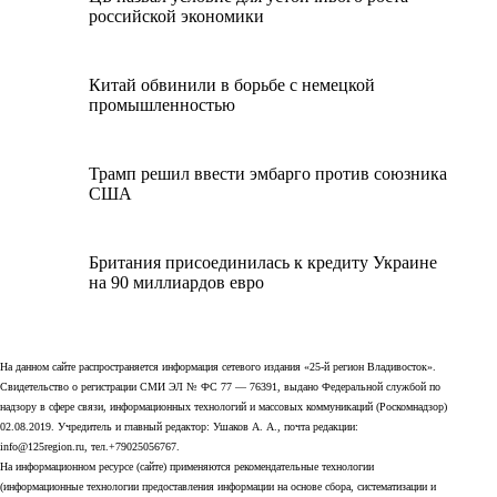
российской экономики
Китай обвинили в борьбе с немецкой
промышленностью
Трамп решил ввести эмбарго против союзника
США
Британия присоединилась к кредиту Украине
на 90 миллиардов евро
На данном сайте распространяется информация сетевого издания «25-й регион Владивосток».
Свидетельство о регистрации СМИ ЭЛ № ФС 77 — 76391, выдано Федеральной службой по
надзору в сфере связи, информационных технологий и массовых коммуникаций (Роскомнадзор)
02.08.2019. Учредитель и главный редактор: Ушаков А. А., почта редакции:
info@125region.ru, тел.+79025056767.
На информационном ресурсе (сайте) применяются рекомендательные технологии
(информационные технологии предоставления информации на основе сбора, систематизации и