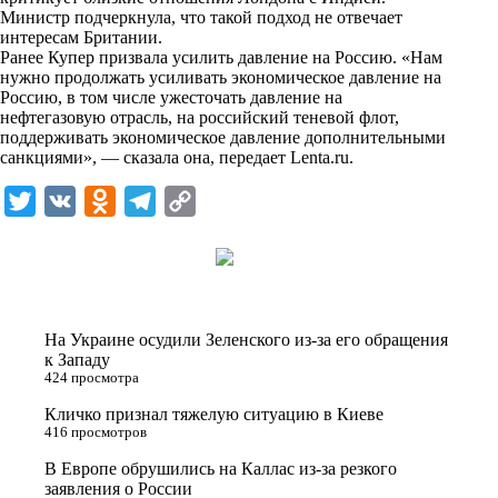
n
Министр подчеркнула, что такой подход не отвечает
i
интересам Британии.
Ранее Купер призвала усилить давление на Россию. «Нам
k
нужно продолжать усиливать экономическое давление на
Россию, в том числе ужесточать давление на
i
нефтегазовую отрасль, на российский теневой флот,
поддерживать экономическое давление дополнительными
санкциями», — сказала она, передает
Lenta.ru
.
T
V
O
T
C
w
K
d
e
o
i
n
l
p
t
o
e
y
t
k
g
L
На Украине осудили Зеленского из-за его обращения
e
l
r
i
к Западу
424 просмотра
r
a
a
n
Кличко признал тяжелую ситуацию в Киеве
s
m
k
416 просмотров
s
В Европе обрушились на Каллас из-за резкого
n
заявления о России