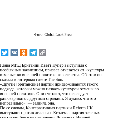
Фото: Global Look Press
T
V
O
T
C
w
K
d
e
o
Глава МИД Британии Иветт Купер выступила с
i
n
l
p
необычным заявлением, призвав отказаться от «культуры
отмены» во внешней политике королевства. Об этом она
t
o
e
y
сказала в интервью газете The Sun.
t
k
g
L
«Другие [британские] партии придерживаются такого
подхода, который можно назвать культурой отмены во
e
l
r
i
внешней политике. Они считают, что не следует
r
a
a
n
разговаривать с другими странами. Я думаю, что это
неправильно», — заявила она.
s
m
k
По ее словам, Консервативная партия и Reform UK
s
выступают против диалога с Китаем, а партия зеленых
критикует близкие отношения Лондона с Индией.