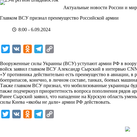
Перейти
Актуальные новости России и мир
к
сути
Главком ВСУ признал преимущество Российской армии
8:00 - 6.09.2024
T
V
O
T
C
w
K
d
e
o
Вооруженные силы Украины (ВСУ) уступают армии РФ в вооруж
i
n
l
p
войск заявил главком ВСУ Александр Сырский в интервью CNN
«У противника действительно есть преимущество в авиации, в р
t
o
e
y
боеприпасов, конечно, в личном составе, танках, боевых машин
t
k
g
L
Также главком ВСУ признал, что мобилизованные украинцы буду
также подчеркнул приоритетность вопроса пополнения рядов ар
e
l
r
i
Ранее Сырский заявил, что нападение на Курскую область умен
r
a
a
n
силы Киева «якобы не дали» армии РФ действовать.
s
m
k
T
V
O
T
C
s
w
K
d
e
o
n
i
n
l
p
i