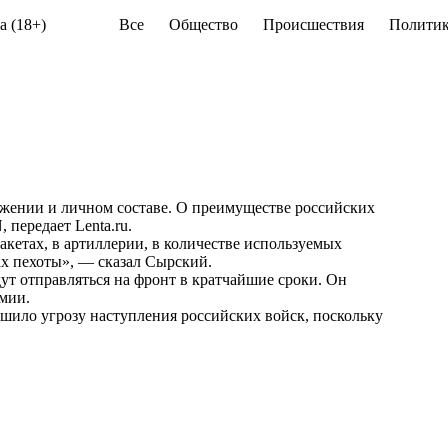
а (18+)
Все
Общество
Происшествия
Политик
ении и личном составе. О преимуществе российских
, передает
Lenta.ru
.
акетах, в артиллерии, в количестве используемых
ах пехоты», — сказал Сырский.
т отправляться на фронт в кратчайшие сроки. Он
мии.
ьшило угрозу наступления российских войск, поскольку