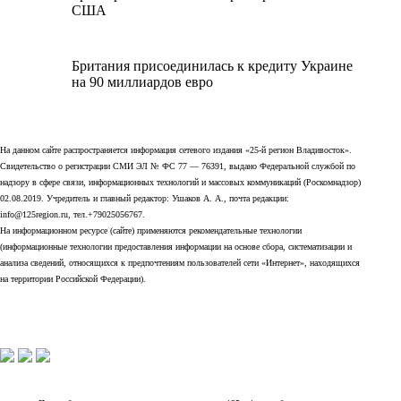
США
Британия присоединилась к кредиту Украине
на 90 миллиардов евро
На данном сайте распространяется информация сетевого издания «25-й регион Владивосток».
Свидетельство о регистрации СМИ ЭЛ № ФС 77 — 76391, выдано Федеральной службой по
надзору в сфере связи, информационных технологий и массовых коммуникаций (Роскомнадзор)
02.08.2019. Учредитель и главный редактор: Ушаков А. А., почта редакции:
info@125region.ru, тел.+79025056767.
На информационном ресурсе (сайте) применяются рекомендательные технологии
(информационные технологии предоставления информации на основе сбора, систематизации и
анализа сведений, относящихся к предпочтениям пользователей сети «Интернет», находящихся
на территории Российской Федерации).