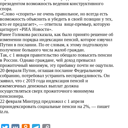
i
президентом возможность ведения конструктивного
спора.
k
«Слово «спорить» не очень правильное, но всегда есть
возможность объяснить и убедить в своей позиции у тех,
i
кто ее предлагает», — ответила вице-премьер, которую
цитирует
«РИА Новости»
.
Ранее Голикова рассказала, как было принято решение об
изменении порядка индексации пенсий, которое озвучил
Путин в послании. По ее словам, к этому подтолкнуло
получение большого числа жалоб граждан.
Так, с 1 января правительство обещало повысить пенсии
в России. Однако граждане, чей доход превысил
прожиточный минимум, эту прибавку почти не ощутили.
20 февраля Путин, оглашая послание Федеральному
собранию, потребовал устранить несправедливость. Он
заявил, что с 2019 года индексация пенсий и
ежемесячных денежных выплат должна
осуществляться сверх прожиточного минимума
пенсионера.
22 февраля Минтруд предложил с 1 апреля
проиндексировать социальные пенсии на 2%, — пишет
iz.ru
.
T
V
O
T
C