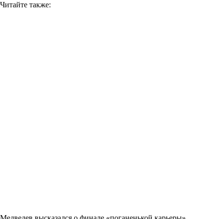
Читайте также:
Медведев высказался о финале «поганенькой карьеры»