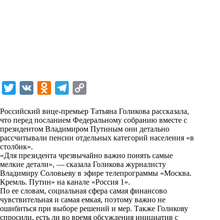
T
V
O
T
C
w
K
d
e
o
Российский вице-премьер Татьяна Голикова рассказала,
i
n
l
p
что перед посланием Федеральному собранию вместе с
президентом Владимиром Путиным они детально
t
o
e
y
рассчитывали пенсии отдельных категорий населения «в
t
k
g
L
столбик».
«Для президента чрезвычайно важно понять самые
e
l
r
i
мелкие детали», — сказала Голикова журналисту
r
a
a
n
Владимиру Соловьеву в эфире телепрограммы «Москва.
Кремль. Путин» на канале
«Россия 1»
.
s
m
k
По ее словам, социальная сфера самая финансово
s
чувствительная и самая емкая, поэтому важно не
ошибиться при выборе решений и мер. Также Голикову
n
спросили, есть ли во время обсуждения инициатив с