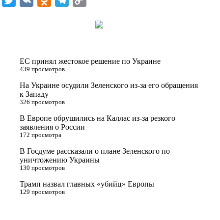
w
K
d
e
o
i
n
l
p
t
o
e
y
t
k
g
L
ЕС принял жестокое решение по Украине
e
l
r
i
439 просмотров
r
a
a
n
На Украине осудили Зеленского из-за его обращения
к Западу
s
m
k
326 просмотров
s
В Европе обрушились на Каллас из-за резкого
n
заявления о России
172 просмотра
i
В Госдуме рассказали о плане Зеленского по
k
уничтожению Украины
i
130 просмотров
Трамп назвал главных «убийц» Европы
129 просмотров