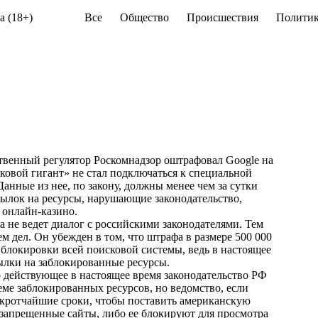
а (18+)
Все
Общество
Происшествия
Политик
ственный регулятор Роскомнадзор оштрафовал Google на
исковой гигант» не стал подключаться к специальной
Данные из нее, по закону, должны менее чем за сутки
сылок на ресурсы, нарушающие законодательство,
 онлайн-казино.
а не ведет диалог с российскими законодателями. Тем
 дел. Он убежден в том, что штрафа в размере 500 000
 блокировки всей поисковой системы, ведь в настоящее
ылки на заблокированные ресурсы.
о действующее в настоящее время законодательство РФ
теме заблокированных ресурсов, но ведомство, если
в кротчайшие сроки, чтобы поставить американскую
 запрещенные сайты, либо ее блокируют для просмотра