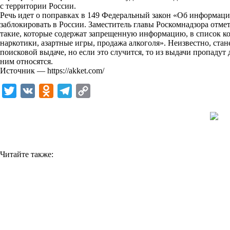
с территории России.
k
Речь идет о поправках в 149 Федеральный закон «Об информаци
заблокировать в России. Заместитель главы Роскомнадзора отмет
i
такие, которые содержат запрещенную информацию, в список ко
наркотики, азартные игры, продажа алкоголя». Неизвестно, стан
поисковой выдаче, но если это случится, то из выдачи пропадут 
ним относятся.
Источник —
https://akket.com/
T
V
O
T
C
w
K
d
e
o
i
n
l
p
t
o
e
y
t
k
g
L
Читайте также:
e
l
r
i
r
a
a
n
s
m
k
s
n