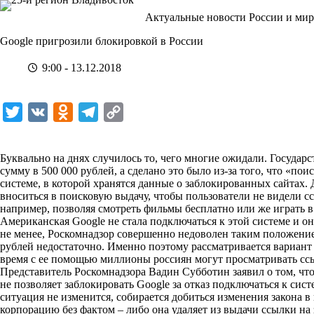
Перейти
Актуальные новости России и мир
к
сути
Google пригрозили блокировкой в России
9:00 - 13.12.2018
T
V
O
T
C
w
K
d
e
o
i
n
l
p
Буквально на днях случилось то, чего многие ожидали. Государ
сумму в 500 000 рублей, а сделано это было из-за того, что «по
t
o
e
y
системе, в которой хранятся данные о заблокированных сайтах. 
t
k
g
L
вноситься в поисковую выдачу, чтобы пользователи не видели с
например, позволяя смотреть фильмы бесплатно или же играть в
e
l
r
i
Американская Google не стала подключаться к этой системе и он
r
a
a
n
не менее, Роскомнадзор совершенно недоволен таким положением
рублей недостаточно. Именно поэтому рассматривается вариант
s
m
k
время с ее помощью миллионы россиян могут просматривать сс
s
Представитель Роскомнадзора Вадин Субботин заявил о том, чт
не позволяет заблокировать Google за отказ подключаться к сис
n
ситуация не изменится, собирается добиться изменения закона 
i
корпорацию без фактом – либо она удаляет из выдачи ссылки на