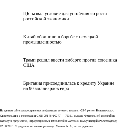
ЦБ назвал условие для устойчивого роста
российской экономики
Китай обвинили в борьбе с немецкой
промышленностью
Трамп решил ввести эмбарго против союзника
США
Британия присоединилась к кредиту Украине
на 90 миллиардов евро
На данном сайте распространяется информация сетевого издания «25-й регион Владивосток».
Свидетельство о регистрации СМИ ЭЛ № ФС 77 — 76391, выдано Федеральной службой по
надзору в сфере связи, информационных технологий и массовых коммуникаций (Роскомнадзор)
02.08.2019. Учредитель и главный редактор: Ушаков А. А., почта редакции: