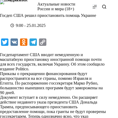
Перейти
Актуальные новости
к
России и мира (18+)
сути
Госдеп США решил приостановить помощь Украине
9:00 - 25.01.2025
T
V
O
T
C
w
K
d
e
o
Госдепартамент США вводит немедленную и
i
n
l
p
масштабную приостановку иностранной помощи почти
для всех государств, включая Украину. Об этом сообщило
t
o
e
y
издание Politico.
t
k
g
L
Приказы о прекращении финансирования будут
распространятся на все страны, помимо Израиля и
e
l
r
i
Египта. По распоряжению госсекретаря Марко Рубио,
r
a
a
n
большинство нынешних программ будут заморожены на
90 дней.
s
m
k
Документ вступает в силу немедленно. Он расширяет
s
действие недавнего указа президента США Дональда
Трампа, предписывающего приостановить
n
предоставление помощи, пока гранты не будут проверены
i
госсекретарем. Теперь однозначно ясно, что указ