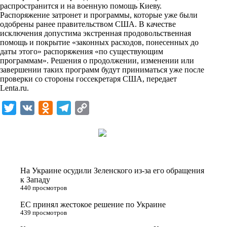
распространится и на военную помощь Киеву.
k
Распоряжение затронет и программы, которые уже были
одобрены ранее правительством США. В качестве
i
исключения допустима экстренная продовольственная
помощь и покрытие «законных расходов, понесенных до
даты этого» распоряжения «по существующим
программам». Решения о продолжении, изменении или
завершении таких программ будут приниматься уже после
проверки со стороны госсекретаря США, передает
Lenta.ru
.
T
V
O
T
C
w
K
d
e
o
i
n
l
p
t
o
e
y
t
k
g
L
На Украине осудили Зеленского из-за его обращения
e
l
r
i
к Западу
440 просмотров
r
a
a
n
ЕС принял жестокое решение по Украине
s
m
k
439 просмотров
s