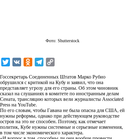
Фото: Shutterstock
T
V
O
T
C
w
K
d
e
o
Госсекретарь Соединенных Штатов Марко Рубио
i
n
l
p
обрушился с критикой на Кубу и заявил, что она
представляет угрозу для его страны. Об этом чиновник
t
o
e
y
сказал на слушаниях в комитете по иностранным делам
t
k
g
L
Сената, трансляцию которых вели журналисты Associated
Press на YouTube.
e
l
r
i
По его словам, чтобы Гавана не была опасна для США, ей
r
a
a
n
нужны реформы, однако при действующем руководстве
остров на это не способен. Поэтому, как отмечает
s
m
k
политик, Кубе нужны системные и серьезные изменения,
s
в том числе экономического характера.
«И вопрос в том, способны ли они вообще провести