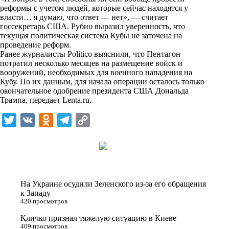
n
реформы с учетом людей, которые сейчас находятся у
i
власти… я думаю, что ответ — нет», — считает
госсекретарь США. Рубио выразил уверенность, что
k
текущая политическая система Кубы не заточена на
проведение реформ.
i
Ранее журналисты Politico выяснили, что Пентагон
потратил несколько месяцев на размещение войск и
вооружений, необходимых для военного нападения на
Кубу. По их данным, для начала операции осталось только
окончательное одобрение президента США Дональда
Трампа, передает
Lenta.ru
.
T
V
O
T
C
w
K
d
e
o
i
n
l
p
t
o
e
y
t
k
g
L
На Украине осудили Зеленского из-за его обращения
e
l
r
i
к Западу
420 просмотров
r
a
a
n
Кличко признал тяжелую ситуацию в Киеве
s
m
k
409 просмотров