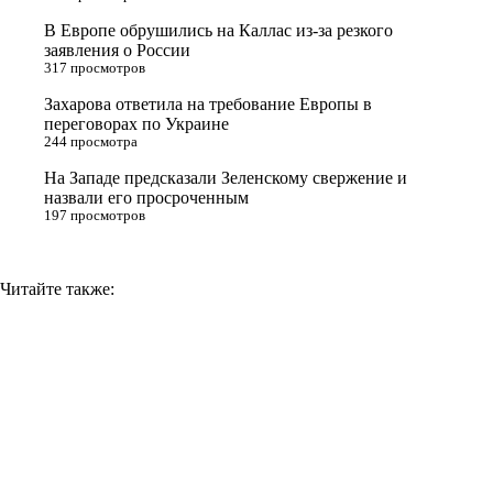
s
В Европе обрушились на Каллас из-за резкого
n
заявления о России
317 просмотров
i
Захарова ответила на требование Европы в
k
переговорах по Украине
i
244 просмотра
На Западе предсказали Зеленскому свержение и
назвали его просроченным
197 просмотров
Читайте также: