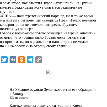
Кроме этого, как отметил Зураб Батиашвили, «в Грузии
k
вместе с беженцами могут оказаться радикальные
группы».
i
«США — наш стратегический партнер, но в то же время
мы живем в регионе, где находится Иран. Начало военной
конфронтации не отвечает интересам Грузии», —
подчеркнул эксперт.
Говоря о возможном потоке беженцев из Ирана, аналитик
отметил, что «официально Грузия может отказаться
их принимать, но в реальности наша страна не может
на 100% обеспечить охрану своих границ».
T
V
O
T
C
w
K
d
e
o
i
n
l
p
t
o
e
y
t
k
g
L
На Украине осудили Зеленского из-за его обращения
e
l
r
i
к Западу
431 просмотр
r
a
a
n
Кличко признал тяжелую ситуацию в Киеве
s
m
k