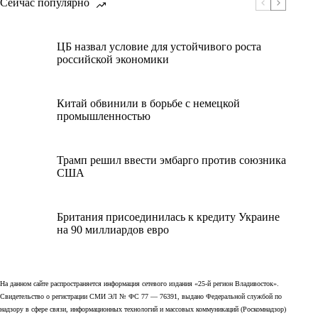
Сейчас популярно
ЦБ назвал условие для устойчивого роста
российской экономики
Китай обвинили в борьбе с немецкой
промышленностью
Трамп решил ввести эмбарго против союзника
США
Британия присоединилась к кредиту Украине
на 90 миллиардов евро
На данном сайте распространяется информация сетевого издания «25-й регион Владивосток».
Свидетельство о регистрации СМИ ЭЛ № ФС 77 — 76391, выдано Федеральной службой по
надзору в сфере связи, информационных технологий и массовых коммуникаций (Роскомнадзор)