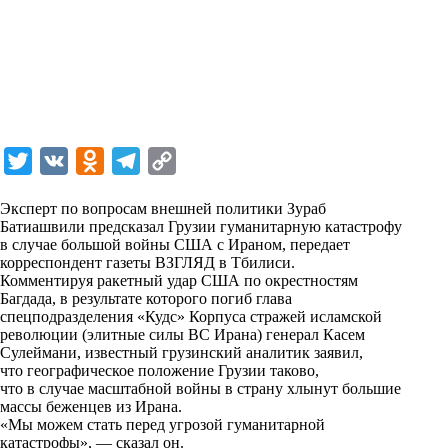
T
V
O
T
C
w
K
d
e
o
Эксперт по вопросам внешней политики Зураб
i
n
l
p
Батиашвили предсказал Грузии гуманитарную катастрофу
в случае большой войны США с Ираном, передает
t
o
e
y
корреспондент газеты
ВЗГЛЯД
в Тбилиси.
t
k
g
L
Комментируя ракетный удар США по окрестностям
Багдада, в результате которого погиб глава
e
l
r
i
спецподразделения «Кудс» Корпуса стражей исламской
r
a
a
n
революции (элитные силы ВС Ирана) генерал Касем
Сулеймани, известный грузинский аналитик заявил,
s
m
k
что географическое положение Грузии таково,
s
что в случае масштабной войны в страну хлынут большие
массы беженцев из Ирана.
n
«Мы можем стать перед угрозой гуманитарной
i
катастрофы», — сказал он.