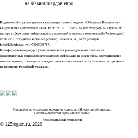
на 90 миллиардов евро
На данном сайте распространяется информация сетевого издания «25-й регион Владивосток».
Свидетельство о регистрации СМИ ЭЛ № ФС 77 — 76391, выдано Федеральной службой по
надзору в сфере связи, информационных технологий и массовых коммуникаций (Роскомнадзор)
02.08.2019. Учредитель и главный редактор: Ушаков А. А., почта редакции:
info@125region.ru, тел.+79025056767.
На информационном ресурсе (сайте) применяются рекомендательные технологии
(информационные технологии предоставления информации на основе сбора, систематизации и
анализа сведений, относящихся к предпочтениям пользователей сети «Интернет», находящихся
на территории Российской Федерации).
При любом использовании материалов ссылка на 125region.ru обязательна.
Политика обработки персональных данных
Рекомендательные технологии
© 125region.ru, 2026