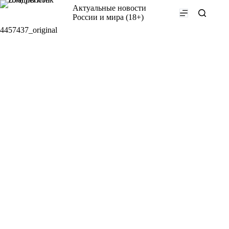
Перейти
Актуальные новости
к
России и мира (18+)
сути
4457437_original