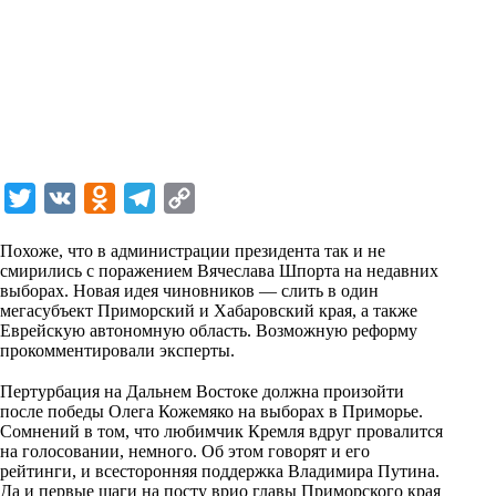
T
V
O
T
C
w
K
d
e
o
Похоже, что в администрации президента так и не
i
n
l
p
смирились с поражением Вячеслава Шпорта на недавних
выборах. Новая идея чиновников — слить в один
t
o
e
y
мегасубъект Приморский и Хабаровский края, а также
t
k
g
L
Еврейскую автономную область. Возможную реформу
прокомментировали эксперты.
e
l
r
i
⠀
r
a
a
n
Пертурбация на Дальнем Востоке должна произойти
после победы Олега Кожемяко на выборах в Приморье.
s
m
k
Сомнений в том, что любимчик Кремля вдруг провалится
s
на голосовании, немного. Об этом говорят и его
рейтинги, и всесторонняя поддержка Владимира Путина.
n
Да и первые шаги на посту врио главы Приморского края