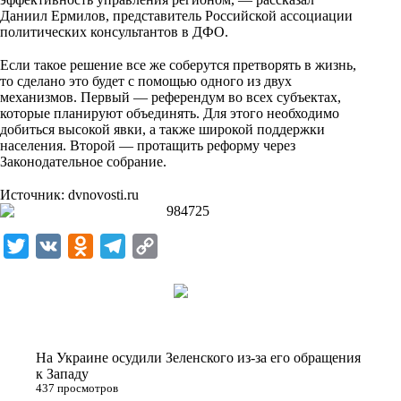
Даниил Ермилов, представитель Российской ассоциации
политических консультантов в ДФО.
⠀
Если такое решение все же соберутся претворять в жизнь,
то сделано это будет с помощью одного из двух
механизмов. Первый — референдум во всех субъектах,
которые планируют объединять. Для этого необходимо
добиться высокой явки, а также широкой поддержки
населения. Второй — протащить реформу через
Законодательное собрание.
⠀
Источник:
dvnovosti.ru
T
V
O
T
C
w
K
d
e
o
i
n
l
p
t
o
e
y
t
k
g
L
На Украине осудили Зеленского из-за его обращения
e
l
r
i
к Западу
437 просмотров
r
a
a
n