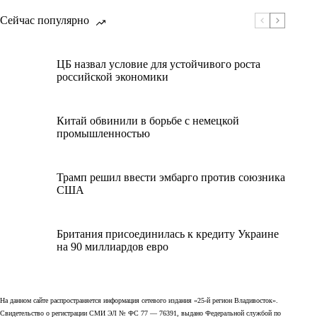
Сейчас популярно
ЦБ назвал условие для устойчивого роста
российской экономики
Китай обвинили в борьбе с немецкой
промышленностью
Трамп решил ввести эмбарго против союзника
США
Британия присоединилась к кредиту Украине
на 90 миллиардов евро
На данном сайте распространяется информация сетевого издания «25-й регион Владивосток».
Свидетельство о регистрации СМИ ЭЛ № ФС 77 — 76391, выдано Федеральной службой по