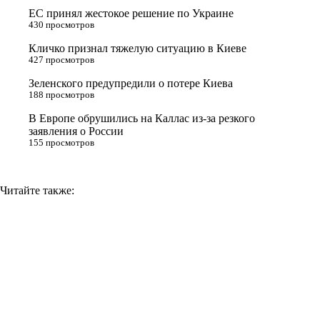
ЕС принял жестокое решение по Украине
s
m
k
430 просмотров
s
Кличко признал тяжелую ситуацию в Киеве
n
427 просмотров
i
Зеленского предупредили о потере Киева
188 просмотров
k
i
В Европе обрушились на Каллас из-за резкого
заявления о России
155 просмотров
Читайте также: