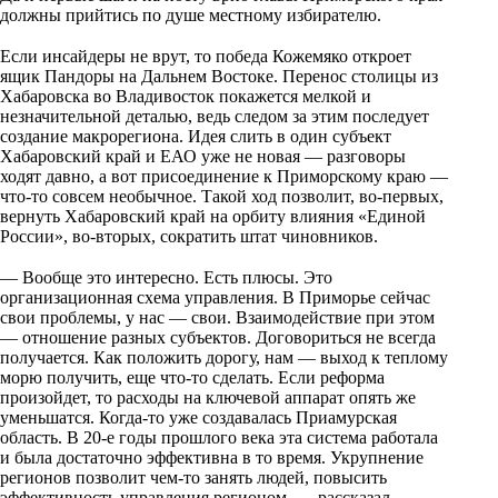
i
должны прийтись по душе местному избирателю.
⠀
k
Если инсайдеры не врут, то победа Кожемяко откроет
i
ящик Пандоры на Дальнем Востоке. Перенос столицы из
Хабаровска во Владивосток покажется мелкой и
незначительной деталью, ведь следом за этим последует
создание макрорегиона. Идея слить в один субъект
Хабаровский край и ЕАО уже не новая — разговоры
ходят давно, а вот присоединение к Приморскому краю —
что-то совсем необычное. Такой ход позволит, во-первых,
вернуть Хабаровский край на орбиту влияния «Единой
России», во-вторых, сократить штат чиновников.
⠀
— Вообще это интересно. Есть плюсы. Это
организационная схема управления. В Приморье сейчас
свои проблемы, у нас — свои. Взаимодействие при этом
— отношение разных субъектов. Договориться не всегда
получается. Как положить дорогу, нам — выход к теплому
морю получить, еще что-то сделать. Если реформа
произойдет, то расходы на ключевой аппарат опять же
уменьшатся. Когда-то уже создавалась Приамурская
область. В 20-е годы прошлого века эта система работала
и была достаточно эффективна в то время. Укрупнение
регионов позволит чем-то занять людей, повысить
эффективность управления регионом, — рассказал