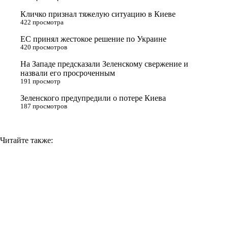
r
a
a
n
Кличко признал тяжелую ситуацию в Киеве
s
m
k
422 просмотра
s
ЕС принял жестокое решение по Украине
n
420 просмотров
i
На Западе предсказали Зеленскому свержение и
назвали его просроченным
k
191 просмотр
i
Зеленского предупредили о потере Киева
187 просмотров
Читайте также: