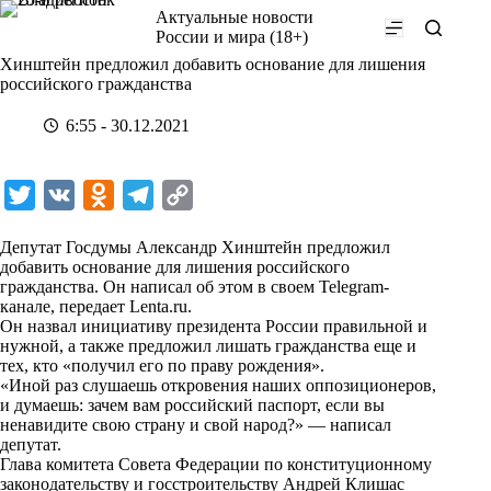
Перейти
Актуальные новости
к
России и мира (18+)
сути
Хинштейн предложил добавить основание для лишения
российского гражданства
6:55 - 30.12.2021
T
V
O
T
C
w
K
d
e
o
Депутат Госдумы Александр Хинштейн предложил
i
n
l
p
добавить основание для лишения российского
гражданства. Он написал об этом в своем Telegram-
t
o
e
y
канале, передает
Lenta.ru
.
t
k
g
L
Он назвал инициативу президента России правильной и
нужной, а также предложил лишать гражданства еще и
e
l
r
i
тех, кто «получил его по праву рождения».
r
a
a
n
«Иной раз слушаешь откровения наших оппозиционеров,
и думаешь: зачем вам российский паспорт, если вы
s
m
k
ненавидите свою страну и свой народ?» — написал
s
депутат.
Глава комитета Совета Федерации по конституционному
n
законодательству и госстроительству Андрей Клишас