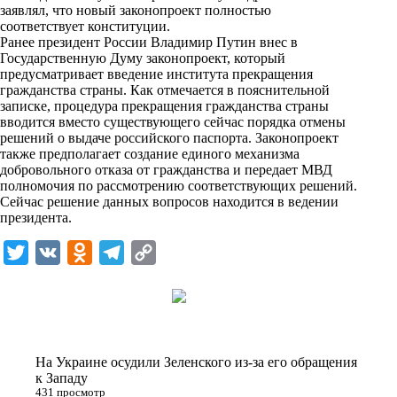
i
заявлял, что новый законопроект полностью
соответствует конституции.
k
Ранее президент России Владимир Путин внес в
Государственную Думу законопроект, который
i
предусматривает введение института прекращения
гражданства страны. Как отмечается в пояснительной
записке, процедура прекращения гражданства страны
вводится вместо существующего сейчас порядка отмены
решений о выдаче российского паспорта. Законопроект
также предполагает создание единого механизма
добровольного отказа от гражданства и передает МВД
полномочия по рассмотрению соответствующих решений.
Сейчас решение данных вопросов находится в ведении
президента.
T
V
O
T
C
w
K
d
e
o
i
n
l
p
t
o
e
y
t
k
g
L
На Украине осудили Зеленского из-за его обращения
e
l
r
i
к Западу
431 просмотр