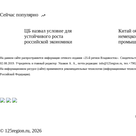
Сейчас популярно
ЦБ назвал условие для
Китай о
устойчивого роста
немецко
российской экономики
промыш
На данном сайте распространяется информация сетевого издания «25-й регион Владивосток». Свидетел
02.08.2019. Учредитель и главный редактор: Ушаков А. А., почта редакции: info@125region.ru, тел.+790
На информационном ресурсе (сайте) применяются рекомендательные технологии (информационные технолог
Российской Федерации).
© 125region.ru, 2026