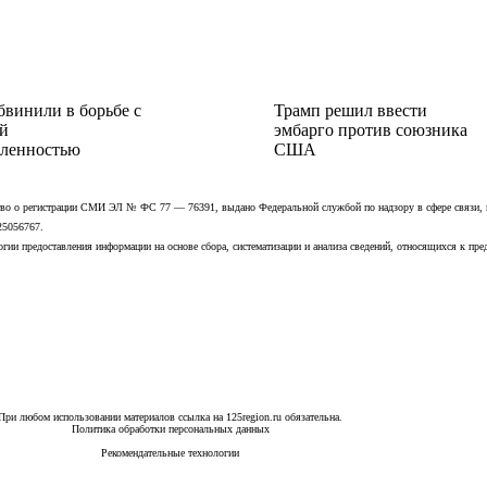
бвинили в борьбе с
Трамп решил ввести
й
эмбарго против союзника
ленностью
США
ьство о регистрации СМИ ЭЛ № ФС 77 — 76391, выдано Федеральной службой по надзору в сфере связи,
25056767.
ии предоставления информации на основе сбора, систематизации и анализа сведений, относящихся к пре
При любом использовании материалов ссылка на 125region.ru обязательна.
Политика обработки персональных данных
Рекомендательные технологии