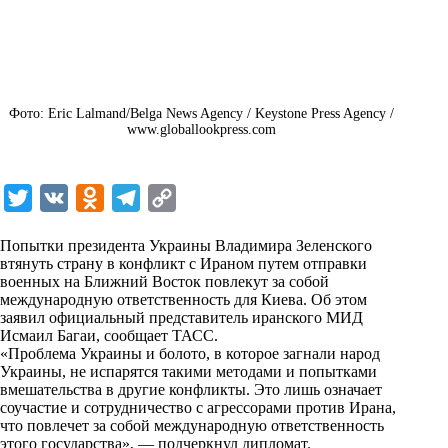
Фото: Eric Lalmand/Belga News Agency / Keystone Press Agency /
www.globallookpress.com
T
V
O
T
C
w
K
d
e
o
Попытки президента Украины Владимира Зеленского
i
n
l
p
втянуть страну в конфликт с Ираном путем отправки
военных на Ближний Восток повлекут за собой
t
o
e
y
международную ответственность для Киева. Об этом
t
k
g
L
заявил официальный представитель иранского МИД
Исмаил Багаи, сообщает
ТАСС
.
e
l
r
i
«Проблема Украины и болото, в которое загнали народ
r
a
a
n
Украины, не испарятся такими методами и попытками
вмешательства в другие конфликты. Это лишь означает
s
m
k
соучастие и сотрудничество с агрессорами против Ирана,
s
что повлечет за собой международную ответственность
этого государства», — подчеркнул дипломат.