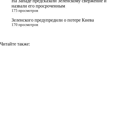
На Западе предсказали Зеленскому свержение и
назвали его просроченным
k
175 просмотров
i
Зеленского предупредили о потере Киева
170 просмотров
Читайте также: