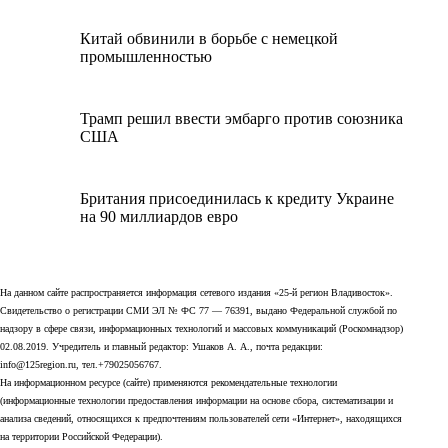
Китай обвинили в борьбе с немецкой
промышленностью
Трамп решил ввести эмбарго против союзника
США
Британия присоединилась к кредиту Украине
на 90 миллиардов евро
На данном сайте распространяется информация сетевого издания «25-й регион Владивосток».
Свидетельство о регистрации СМИ ЭЛ № ФС 77 — 76391, выдано Федеральной службой по
надзору в сфере связи, информационных технологий и массовых коммуникаций (Роскомнадзор)
02.08.2019. Учредитель и главный редактор: Ушаков А. А., почта редакции:
info@125region.ru, тел.+79025056767.
На информационном ресурсе (сайте) применяются рекомендательные технологии
(информационные технологии предоставления информации на основе сбора, систематизации и
анализа сведений, относящихся к предпочтениям пользователей сети «Интернет», находящихся
на территории Российской Федерации).