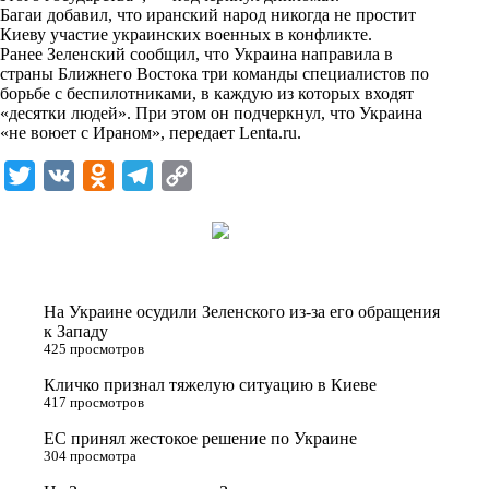
n
Багаи добавил, что иранский народ никогда не простит
i
Киеву участие украинских военных в конфликте.
Ранее Зеленский сообщил, что Украина направила в
k
страны Ближнего Востока три команды специалистов по
борьбе с беспилотниками, в каждую из которых входят
i
«десятки людей». При этом он подчеркнул, что Украина
«не воюет с Ираном», передает
Lenta.ru
.
T
V
O
T
C
w
K
d
e
o
i
n
l
p
t
o
e
y
t
k
g
L
На Украине осудили Зеленского из-за его обращения
e
l
r
i
к Западу
425 просмотров
r
a
a
n
Кличко признал тяжелую ситуацию в Киеве
s
m
k
417 просмотров
s
ЕС принял жестокое решение по Украине
n
304 просмотра
i