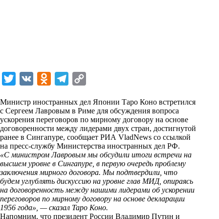
T
V
O
T
C
w
K
d
e
o
Министр иностранных дел Японии Таро Коно встретился
i
n
l
p
с Сергеем Лавровым в Риме для обсуждения вопроса
ускорения переговоров по мирному договору на основе
t
o
e
y
договоренности между лидерами двух стран, достигнутой
t
k
g
L
ранее в Сингапуре, сообщает РИА VladNews со ссылкой
на пресс-службу Министерства иностранных дел РФ.
e
l
r
i
«С министром Лавровым мы обсудили итоги встречи на
r
a
a
n
высшем уровне в Сингапуре, в первую очередь проблему
заключения мирного договора. Мы подтвердили, что
s
m
k
будем углублять дискуссию на уровне глав МИД, опираясь
s
на договоренность между нашими лидерами об ускорении
переговоров по мирному договору на основе декларации
n
1956 года», — сказал Таро Коно.
i
Напомним, что президент России Владимир Путин и