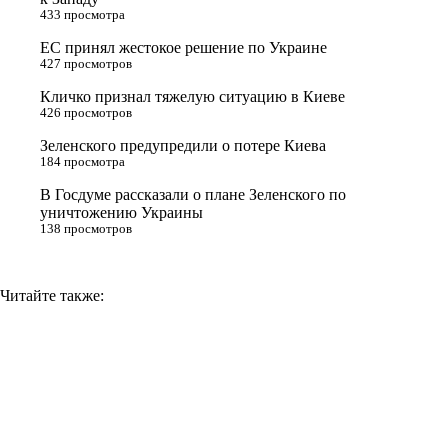
433 просмотра
r
a
a
n
ЕС принял жестокое решение по Украине
s
m
k
427 просмотров
s
Кличко признал тяжелую ситуацию в Киеве
n
426 просмотров
i
Зеленского предупредили о потере Киева
184 просмотра
k
i
В Госдуме рассказали о плане Зеленского по
уничтожению Украины
138 просмотров
Читайте также: