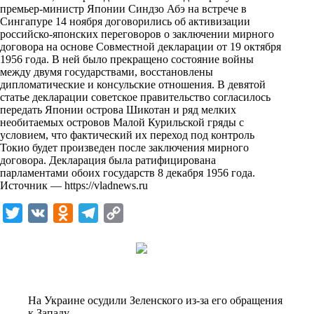
премьер-министр Японии Синдзо Абэ на встрече в
k
Сингапуре 14 ноября договорились об активизации
российско-японских переговоров о заключении мирного
i
договора на основе Совместной декларации от 19 октября
1956 года. В ней было прекращено состояние войны
между двумя государствами, восстановлены
дипломатические и консульские отношения. В девятой
статье декларации советское правительство согласилось
передать Японии острова Шикотан и ряд мелких
необитаемых островов Малой Курильской гряды с
условием, что фактический их переход под контроль
Токио будет произведен после заключения мирного
договора. Декларация была ратифицирована
парламентами обоих государств 8 декабря 1956 года.
Источник —
https://vladnews.ru
T
V
O
T
C
w
K
d
e
o
i
n
l
p
t
o
e
y
t
k
g
L
На Украине осудили Зеленского из-за его обращения
e
l
r
i
к Западу