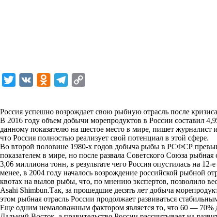
T
V
O
T
C
w
K
d
e
o
i
n
l
p
Россия успешно возрождает свою рыбную отрасль после кризиса
В 2016 году объем добычи морепродуктов в России составил 4,9
t
o
e
y
данному показателю на шестое место в мире, пишет журналист из
t
k
g
L
что Россия полностью реализует свой потенциал в этой сфере.
Во второй половине 1980-х годов добыча рыбы в РСФСР превыш
e
l
r
i
показателем в мире, но после развала Советского Союза рыбная о
r
a
a
n
3,06 миллиона тонн, в результате чего Россия опустилась на 12
менее, в 2004 году началось возрождение российской рыбной от
s
m
k
квотах на вылов рыбы, что, по мнению экспертов, позволило ве
s
Asahi Shimbun.Так, за прошедшие десять лет добыча морепродукт
этом рыбная отрасль России продолжает развиваться стабильным
n
Еще одним немаловажным фактором является то, что 60 — 70% 
i
Дальний Восток, а правительство России рассчитывает на разви