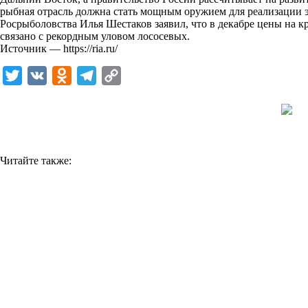
рыбная отрасль должна стать мощным оружием для реализации эт
k
Росрыболовства Илья Шестаков заявил, что в декабре цены на кр
связано с рекордным уловом лососевых.
i
Источник —
https://ria.ru/
T
V
O
T
C
w
K
d
e
o
i
n
l
p
t
o
e
y
t
k
g
L
Читайте также:
e
l
r
i
r
a
a
n
s
m
k
s
n
i
k
i