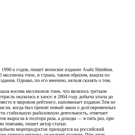
 1990-х годов, пишет японское издание
Asahi Shimbun
.
5 миллиона тонн, и страна, таким образом, вышла по
дания. Однако, по его мнению, нельзя сказать о том,
ала восемь миллионов тонн, что являлось третьим
трасль оказалась в хаосе: в 2004 году добыча упала до
-е место в мировом рейтинге, напоминает издание.Тем не
расли, когда был принят новый закон о долговременных
сти стабильную рыболовную деятельность, отмечает
ов выросла в полтора раза, а доходы — в пять раз, при
и темпами, пишет автор статьи.
добычи морепродуктов приходится на российский
тие данного региона, указывает издание. При этом