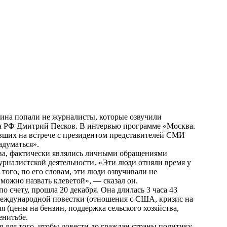
тина
попали не журналисты, которые озвучили
та РФ Дмитрий Песков. В интервью
программе «Москва.
вших на встрече с президентом представителей СМИ
адуматься».
ства, фактически являлись личными обращениями
рналистской деятельности. «Эти люди отняли время у
того, по его словам, эти люди озвучивали не
ожно назвать клеветой», — сказал он.
по счету, прошла 20 декабря. Она длилась 3 часа 43
т международной повестки (отношения с США, кризис на
я (цены на бензин, поддержка сельского хозяйства,
енитьбе.
 для того, чтобы довести до граждан страны политику