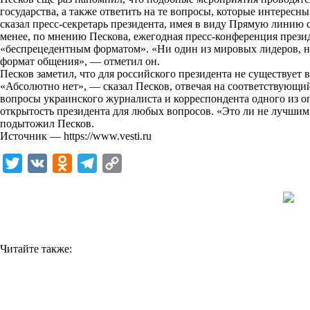
государства, а также ответить на те вопросы, которые интере
k
сказал пресс-секретарь президента, имея в виду Прямую линию 
менее, по мнению Пескова, ежегодная пресс-конференция прези
i
«беспрецедентным форматом». «Ни один из мировых лидеров, на
формат общения», — отметил он.
Песков заметил, что для российского президента не существует в
«Абсолютно нет», — сказал Песков, отвечая на соответствующи
вопросы украинского журналиста и корреспондента одного из 
открытость президента для любых вопросов. «Это ли не лучшим 
подытожил Песков.
Источник —
https://www.vesti.ru
T
V
O
T
C
w
K
d
e
o
i
n
l
p
t
o
e
y
t
k
g
L
Читайте также:
e
l
r
i
r
a
a
n
s
m
k