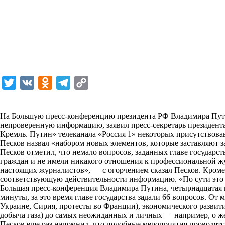
T
V
O
T
C
w
K
d
e
o
i
n
l
p
На Большую пресс-конференцию президента РФ
Владимира Пу
непроверенную информацию, заявил пресс-секретарь президен
t
o
e
y
Кремль. Путин»
телеканала
«Россия 1»
некоторых присутствова
t
k
g
L
Песков назвал «набором новых элементов, которые заставляют з
Песков отметил, что немало вопросов, заданных главе государ
e
l
r
i
граждан и не имели никакого отношения к профессиональной жу
r
a
a
n
настоящих журналистов», — с огорчением сказал Песков. Кроме 
соответствующую действительности информацию. «По сути это м
s
m
k
Большая пресс-конференция Владимира Путина
, четырнадцатая 
s
минуты, за это время главе государства задали 66 вопросов. О
Украине, Сирия, протесты во Франции), экономического развити
n
добыча газа)
до самых неожиданных и личных
— например, о ж
i
Песков еще раз напомнил, что подобные мероприятия проводятся