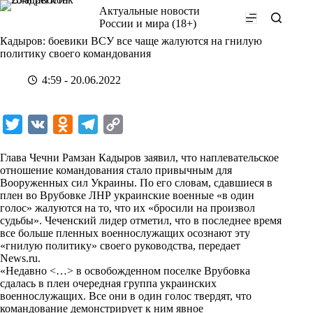
Перейти
Актуальные новости
к
России и мира (18+)
сути
Кадыров: боевики ВСУ все чаще жалуются на гнилую
политику своего командования
4:59 - 20.06.2022
T
V
O
T
C
w
K
d
e
o
Глава Чечни Рамзан Кадыров заявил, что наплевательское
i
n
l
p
отношение командования стало привычным для
Вооруженных сил Украины. По его словам, сдавшиеся в
t
o
e
y
плен во Врубовке ЛНР украинские военные «в один
t
k
g
L
голос» жалуются на то, что их «бросили на произвол
судьбы». Чеченский лидер отметил, что в последнее время
e
l
r
i
все больше пленных военнослужащих осознают эту
r
a
a
n
«гнилую политику» своего руководства, передает
News.ru
.
s
m
k
«Недавно <…> в освобожденном поселке Врубовка
s
сдалась в плен очередная группа украинских
военнослужащих. Все они в один голос твердят, что
n
командование демонстрирует к ним явное