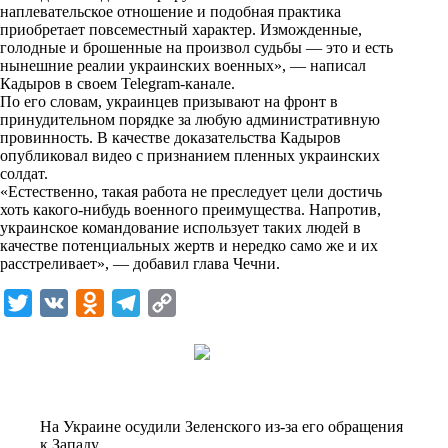
i
наплевательское отношение и подобная практика
приобретает повсеместный характер. Изможденные,
k
голодные и брошенные на произвол судьбы — это и есть
нынешние реалии украинских военных», — написал
i
Кадыров в своем Telegram-канале.
По его словам, украинцев призывают на фронт в
принудительном порядке за любую административную
провинность. В качестве доказательства Кадыров
опубликовал видео с признанием пленных украинских
солдат.
«Естественно, такая работа не преследует цели достичь
хоть какого-нибудь военного преимущества. Напротив,
украинское командование использует таких людей в
качестве потенциальных жертв и нередко само же и их
расстреливает», — добавил глава Чечни.
T
V
O
T
C
w
K
d
e
o
i
n
l
p
t
o
e
y
t
k
g
L
На Украине осудили Зеленского из-за его обращения
e
l
r
i
к Западу