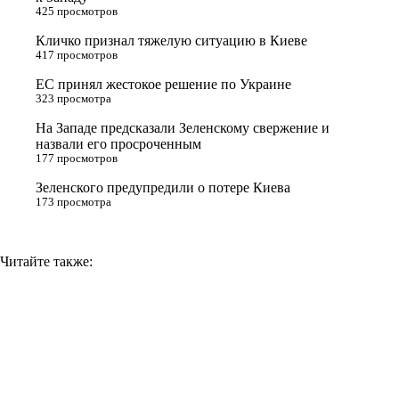
425 просмотров
r
a
a
n
Кличко признал тяжелую ситуацию в Киеве
s
m
k
417 просмотров
s
ЕС принял жестокое решение по Украине
n
323 просмотра
i
На Западе предсказали Зеленскому свержение и
назвали его просроченным
k
177 просмотров
i
Зеленского предупредили о потере Киева
173 просмотра
Читайте также: