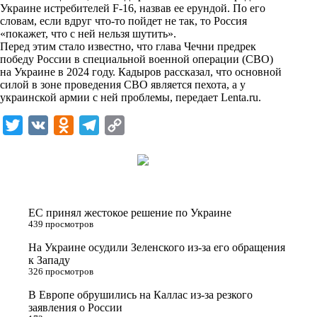
i
Украине истребителей F-16, назвав ее ерундой. По его
словам, если вдруг что-то пойдет не так, то Россия
k
«покажет, что с ней нельзя шутить».
Перед этим стало известно, что глава Чечни предрек
i
победу России в специальной военной операции (СВО)
на Украине в 2024 году. Кадыров рассказал, что основной
силой в зоне проведения СВО является пехота, а у
украинской армии с ней проблемы, передает
Lenta.ru
.
T
V
O
T
C
w
K
d
e
o
i
n
l
p
t
o
e
y
t
k
g
L
ЕС принял жестокое решение по Украине
e
l
r
i
439 просмотров
r
a
a
n
На Украине осудили Зеленского из-за его обращения
к Западу
s
m
k
326 просмотров
s
В Европе обрушились на Каллас из-за резкого
n
заявления о России