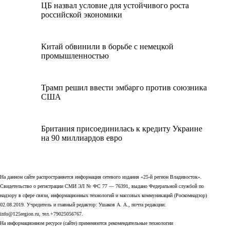
ЦБ назвал условие для устойчивого роста
российской экономики
Китай обвинили в борьбе с немецкой
промышленностью
Трамп решил ввести эмбарго против союзника
США
Британия присоединилась к кредиту Украине
на 90 миллиардов евро
На данном сайте распространяется информация сетевого издания «25-й регион Владивосток».
Свидетельство о регистрации СМИ ЭЛ № ФС 77 — 76391, выдано Федеральной службой по
надзору в сфере связи, информационных технологий и массовых коммуникаций (Роскомнадзор)
02.08.2019. Учредитель и главный редактор: Ушаков А. А., почта редакции:
info@125region.ru, тел.+79025056767.
На информационном ресурсе (сайте) применяются рекомендательные технологии