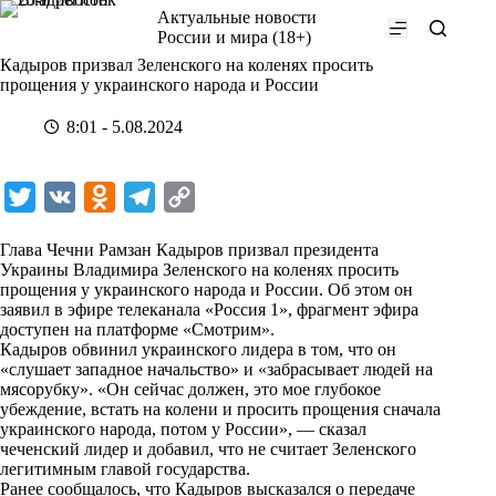
Перейти
Актуальные новости
к
России и мира (18+)
сути
Кадыров призвал Зеленского на коленях просить
прощения у украинского народа и России
8:01 - 5.08.2024
T
V
O
T
C
w
K
d
e
o
Глава Чечни Рамзан Кадыров призвал президента
i
n
l
p
Украины Владимира Зеленского на коленях просить
прощения у украинского народа и России. Об этом он
t
o
e
y
заявил в эфире телеканала «Россия 1», фрагмент эфира
t
k
g
L
доступен на платформе «
Смотрим
».
Кадыров обвинил украинского лидера в том, что он
e
l
r
i
«слушает западное начальство» и «забрасывает людей на
r
a
a
n
мясорубку». «Он сейчас должен, это мое глубокое
убеждение, встать на колени и просить прощения сначала
s
m
k
украинского народа, потом у России», — сказал
s
чеченский лидер и добавил, что не считает Зеленского
легитимным главой государства.
n
Ранее сообщалось, что Кадыров высказался о передаче