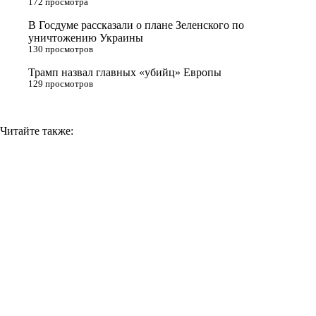
172 просмотра
i
В Госдуме рассказали о плане Зеленского по
k
уничтожению Украины
i
130 просмотров
Трамп назвал главных «убийц» Европы
129 просмотров
Читайте также: