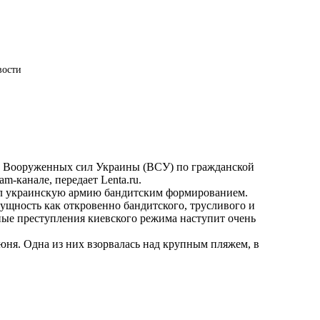
вости
у Вооруженных сил Украины (ВСУ) по гражданской
ram-канале, передает
Lenta.ru
.
ал украинскую армию бандитским формированием.
ущность как откровенно бандитского, трусливого и
ные преступления киевского режима наступит очень
я. Одна из них взорвалась над крупным пляжем, в