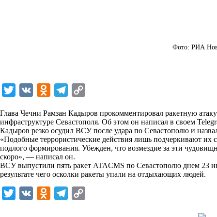
Фото: РИА Но
T
V
O
T
C
w
K
d
e
o
Глава Чечни Рамзан Кадыров прокомментировал ракетную атак
i
n
l
p
инфраструктуре Севастополя. Об этом он написал в своем Teleg
Кадыров резко осудил ВСУ после удара по Севастополю и назв
t
o
e
y
«Подобные террористические действия лишь подчеркивают их с
t
k
g
L
подлого формирования. Убежден, что возмездие за эти чудовищ
скоро», — написал он.
e
l
r
i
ВСУ выпустили пять ракет ATACMS по Севастополю днем 23 июн
r
a
a
n
результате чего осколки ракеты упали на отдыхающих людей.
s
m
k
T
V
O
T
C
s
w
K
d
e
o
n