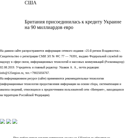
США
Британия присоединилась к кредиту Украине
на 90 миллиардов евро
На данном сайте распространяется информация сетевого издания «25-й регион Владивосток».
Свидетельство о регистрации СМИ ЭЛ № ФС 77 — 76391, выдано Федеральной службой по
надзору в сфере связи, информационных технологий и массовых коммуникаций (Роскомнадзор)
02.08.2019. Учредитель и главный редактор: Ушаков А. А., почта редакции:
info@125region.ru, тел.+79025056767.
На информационном ресурсе (сайте) применяются рекомендательные технологии
(информационные технологии предоставления информации на основе сбора, систематизации и
анализа сведений, относящихся к предпочтениям пользователей сети «Интернет», находящихся
на территории Российской Федерации).
При любом использовании материалов ссылка на 125region.ru обязательна.