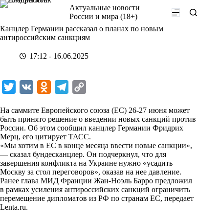
Перейти
Актуальные новости
к
России и мира (18+)
сути
Канцлер Германии рассказал о планах по новым
антироссийским санкциям
17:12 - 16.06.2025
T
V
O
T
C
w
K
d
e
o
На саммите Европейского союза (ЕС) 26-27 июня может
i
n
l
p
быть принято решение о введении новых санкций против
России. Об этом сообщил канцлер Германии Фридрих
t
o
e
y
Мерц, его цитирует
ТАСС
.
t
k
g
L
«Мы хотим в ЕС в конце месяца ввести новые санкции»,
— сказал бундесканцлер. Он подчеркнул, что для
e
l
r
i
завершения конфликта на Украине нужно «усадить
r
a
a
n
Москву за стол переговоров», оказав на нее давление.
Ранее глава МИД Франции Жан-Ноэль Барро предложил
s
m
k
в рамках усиления антироссийских санкций ограничить
s
перемещение дипломатов из РФ по странам ЕС, передает
Lenta.ru
.
n