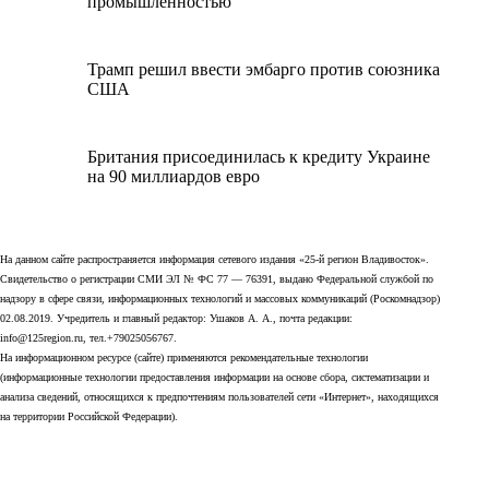
промышленностью
Трамп решил ввести эмбарго против союзника
США
Британия присоединилась к кредиту Украине
на 90 миллиардов евро
На данном сайте распространяется информация сетевого издания «25-й регион Владивосток».
Свидетельство о регистрации СМИ ЭЛ № ФС 77 — 76391, выдано Федеральной службой по
надзору в сфере связи, информационных технологий и массовых коммуникаций (Роскомнадзор)
02.08.2019. Учредитель и главный редактор: Ушаков А. А., почта редакции:
info@125region.ru, тел.+79025056767.
На информационном ресурсе (сайте) применяются рекомендательные технологии
(информационные технологии предоставления информации на основе сбора, систематизации и
анализа сведений, относящихся к предпочтениям пользователей сети «Интернет», находящихся
на территории Российской Федерации).