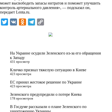
i
может высвободить запасы нитратов и поможет улучшить
контроль артериального давления», — подсказал он,
k
передает
Lenta.ru
.
i
T
V
O
T
C
w
K
d
e
o
i
n
l
p
t
o
e
y
t
k
g
L
На Украине осудили Зеленского из-за его обращения
e
l
r
i
к Западу
431 просмотр
r
a
a
n
Кличко признал тяжелую ситуацию в Киеве
s
m
k
423 просмотра
s
ЕС принял жестокое решение по Украине
n
423 просмотра
i
Зеленского предупредили о потере Киева
178 просмотров
k
i
В Госдуме рассказали о плане Зеленского по
уничтожению Украины