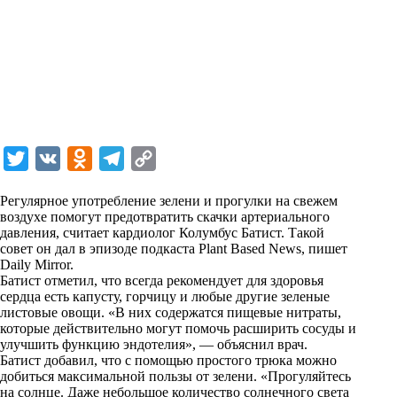
T
V
O
T
C
w
K
d
e
o
Регулярное употребление зелени и прогулки на свежем
i
n
l
p
воздухе помогут предотвратить скачки артериального
давления, считает кардиолог Колумбус Батист. Такой
t
o
e
y
совет он дал в эпизоде подкаста Plant Based News, пишет
t
k
g
L
Daily Mirror.
Батист отметил, что всегда рекомендует для здоровья
e
l
r
i
сердца есть капусту, горчицу и любые другие зеленые
r
a
a
n
листовые овощи. «В них содержатся пищевые нитраты,
которые действительно могут помочь расширить сосуды и
s
m
k
улучшить функцию эндотелия», — объяснил врач.
s
Батист добавил, что с помощью простого трюка можно
добиться максимальной пользы от зелени. «Прогуляйтесь
n
на солнце. Даже небольшое количество солнечного света