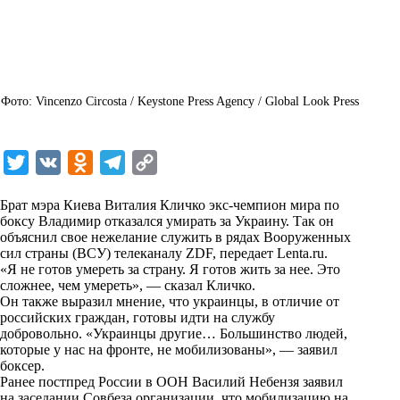
Фото: Vincenzo Circosta / Keystone Press Agency / Global Look Press
T
V
O
T
C
w
K
d
e
o
Брат мэра Киева Виталия Кличко экс-чемпион мира по
i
n
l
p
боксу Владимир отказался умирать за Украину. Так он
объяснил свое нежелание служить в рядах Вооруженных
t
o
e
y
сил страны (ВСУ) телеканалу ZDF, передает
Lenta.ru
.
t
k
g
L
«Я не готов умереть за страну. Я готов жить за нее. Это
сложнее, чем умереть», — сказал Кличко.
e
l
r
i
Он также выразил мнение, что украинцы, в отличие от
r
a
a
n
российских граждан, готовы идти на службу
добровольно. «Украинцы другие… Большинство людей,
s
m
k
которые у нас на фронте, не мобилизованы», — заявил
s
боксер.
Ранее постпред России в ООН Василий Небензя заявил
n
на заседании Совбеза организации, что мобилизацию на