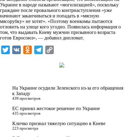
i
Украине в народе называют «могилизацией», поскольку
граждане после провального контрнаступления «уже
k
начинают заканчиваться и попадать в «мясную
мясорубку» не хотят». «Поэтому военкомы пытаются
i
отловить на улице кого угодно. Появилась информация о
том, что выдавать Киеву мужчин призывного возраста
готов Евросоюз», — добавил дипломат.
T
V
O
T
C
w
K
d
e
o
i
n
l
p
t
o
e
y
t
k
g
L
На Украине осудили Зеленского из-за его обращения
e
l
r
i
к Западу
439 просмотров
r
a
a
n
ЕС принял жестокое решение по Украине
s
m
k
435 просмотров
s
Кличко признал тяжелую ситуацию в Киеве
n
223 просмотра
i