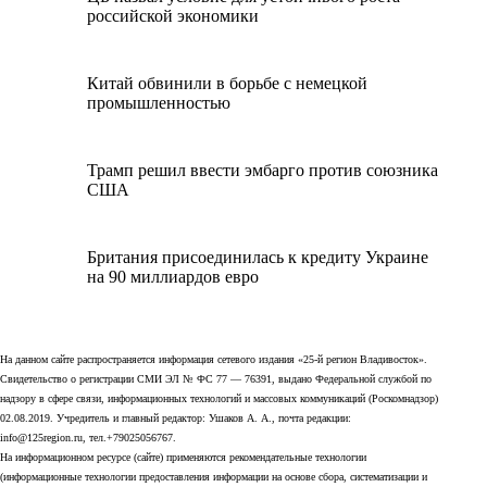
российской экономики
Китай обвинили в борьбе с немецкой
промышленностью
Трамп решил ввести эмбарго против союзника
США
Британия присоединилась к кредиту Украине
на 90 миллиардов евро
На данном сайте распространяется информация сетевого издания «25-й регион Владивосток».
Свидетельство о регистрации СМИ ЭЛ № ФС 77 — 76391, выдано Федеральной службой по
надзору в сфере связи, информационных технологий и массовых коммуникаций (Роскомнадзор)
02.08.2019. Учредитель и главный редактор: Ушаков А. А., почта редакции:
info@125region.ru, тел.+79025056767.
На информационном ресурсе (сайте) применяются рекомендательные технологии
(информационные технологии предоставления информации на основе сбора, систематизации и