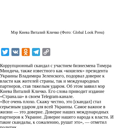
Мэр Киева Виталий Кличко (Фото: Global Look Press)
T
V
O
T
C
w
K
d
e
o
Коррупционный скандал с участием бизнесмена Тимура
i
n
l
p
Миндича, также известного как «кошелек» президента
Украины Владимира Зеленского, подорвал доверие к
t
o
e
y
власти как жителей страны, так и международных
t
k
g
L
партнеров, став тяжелым ударом. Об этом заявил мэр
Киева Виталий Кличко. Его слова приводит издание
e
l
r
i
«Страна.ua» в своем Telegram-канале.
r
a
a
n
«Все очень плохо. Скажу честно, это [скандал] стал
серьезным ударом для всей Украины. Самое важное в
s
m
k
жизни — это доверие. Доверие наших международных
s
партнеров к Украине. Доверие нашего народа к власти. И
такие скандалы, к сожалению, рушат это», — отметил
n
политик.