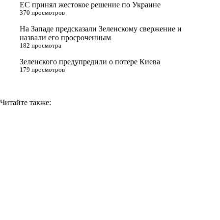
ЕС принял жестокое решение по Украине
n
370 просмотров
i
На Западе предсказали Зеленскому свержение и
назвали его просроченным
k
182 просмотра
i
Зеленского предупредили о потере Киева
179 просмотров
Читайте также: