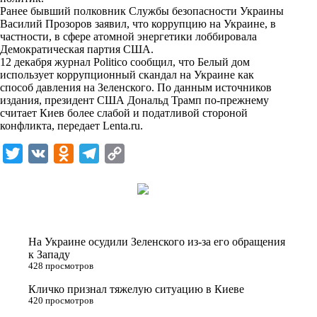
i
Ранее бывший полковник Службы безопасности Украины
Василий Прозоров заявил, что коррупцию на Украине, в
k
частности, в сфере атомной энергетики лоббировала
Демократическая партия США.
i
12 декабря журнал Politico сообщил, что Белый дом
использует коррупционный скандал на Украине как
способ давления на Зеленского. По данным источников
издания, президент США Дональд Трамп по-прежнему
считает Киев более слабой и податливой стороной
конфликта, передает
Lenta.ru
.
T
V
O
T
C
w
K
d
e
o
i
n
l
p
t
o
e
y
t
k
g
L
На Украине осудили Зеленского из-за его обращения
e
l
r
i
к Западу
428 просмотров
r
a
a
n
Кличко признал тяжелую ситуацию в Киеве
s
m
k
420 просмотров
s