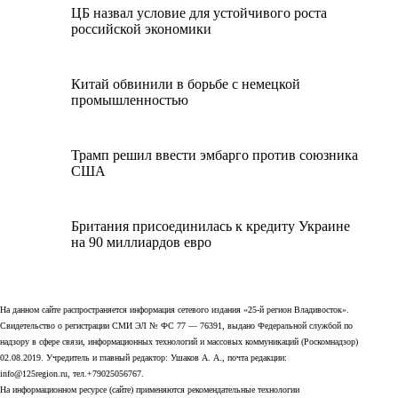
ЦБ назвал условие для устойчивого роста
российской экономики
Китай обвинили в борьбе с немецкой
промышленностью
Трамп решил ввести эмбарго против союзника
США
Британия присоединилась к кредиту Украине
на 90 миллиардов евро
На данном сайте распространяется информация сетевого издания «25-й регион Владивосток».
Свидетельство о регистрации СМИ ЭЛ № ФС 77 — 76391, выдано Федеральной службой по
надзору в сфере связи, информационных технологий и массовых коммуникаций (Роскомнадзор)
02.08.2019. Учредитель и главный редактор: Ушаков А. А., почта редакции:
info@125region.ru, тел.+79025056767.
На информационном ресурсе (сайте) применяются рекомендательные технологии